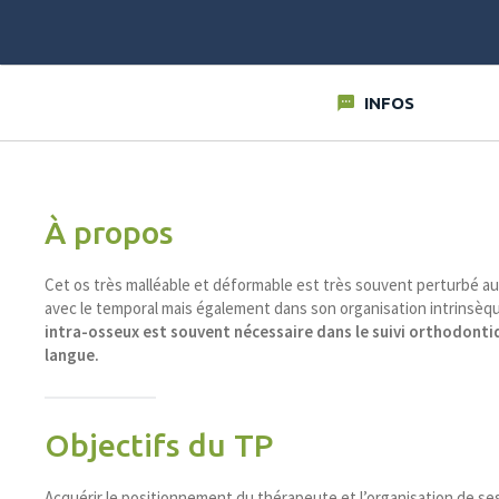
INFOS
À propos
Cet os très malléable et déformable est très souvent perturbé au 
avec le temporal mais également dans son organisation intrinsèq
intra-osseux est souvent nécessaire dans le suivi orthodontiq
langue.
Objectifs du TP
Acquérir le positionnement du thérapeute et l’organisation de ses