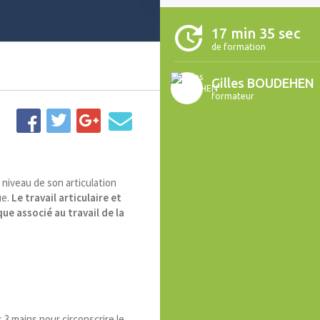
17 min 35 sec
de formation
Gilles BOUDEHEN
formateur
niveau de son articulation
ue.
Le travail articulaire et
ue associé au travail de la
 3 mains pour circonscrire le