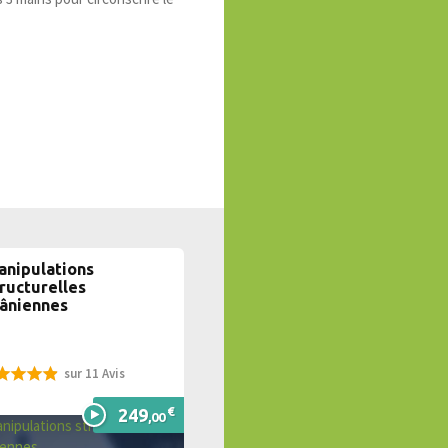
anipulations
ructurelles
râniennes
sur 11 Avis
%
€
249
,00