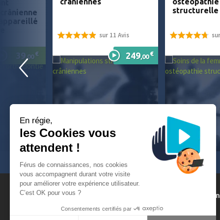
crâniennes
ostéopathie
ant
structurelle
 crânienne
appareillé
ie
sur 11 Avis
sur
98%
95%
€
€
39
249
,00
,00
En régie,
les Cookies vous
attendent !
Férus de connaissances, nos cookies
vous accompagnent durant votre visite
pour améliorer votre expérience utilisateur.
C’est OK pour vous ?
FAQ
Suggestions de formatio
Demande d'aide
Devenez formateur
Consentements certifiés par