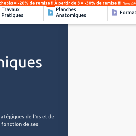
chetés = -20% de remise !! À partir de 3 = -30% de remise !!!
*Hors DPC
Travaux
Planches
Format
Pratiques
Anatomiques
Video
Player
hniques
atégiques de l’os
et de
n fonction de ses