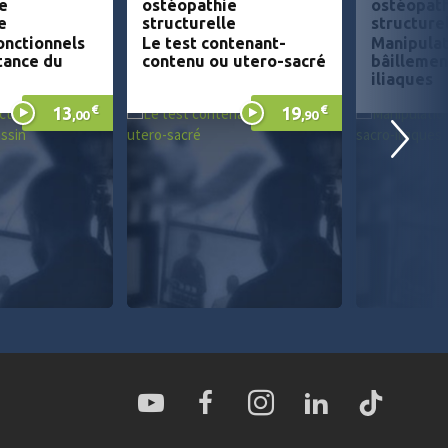
e
ostéopathie
ostéopat
e
structurelle
structure
onctionnels
Le test contenant-
Manipulat
tance du
contenu ou utero-sacré
bâillemen
iliaques
€
€
13
19
,00
,90