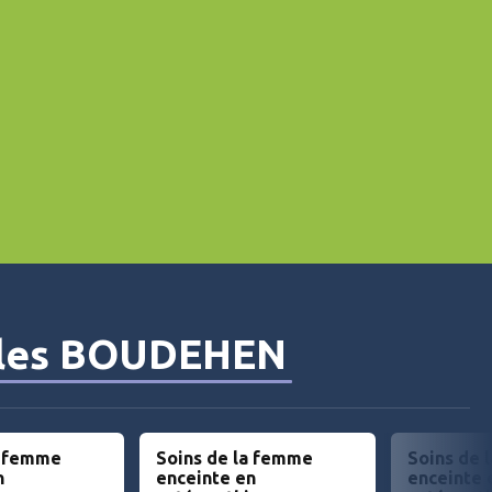
lles BOUDEHEN
a femme
Soins de la femme
Soins de 
n
enceinte en
enceinte 