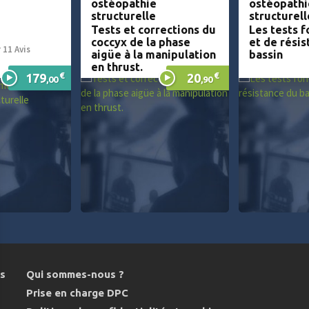
ostéopathie
ostéopathi
structurelle
structurell
Tests et corrections du
Les tests f
coccyx de la phase
et de résis
 11 Avis
aigüe à la manipulation
bassin
en thrust.
€
€
179
20
,00
,90
ns
Qui sommes-nous ?
Prise en charge DPC