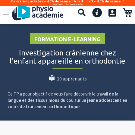
2 e-learning achetés = -20% de remise !! À partir de 3 = -30% de remise !!!
*Hors DPC, TP et présentielles
.
Recherche
FORMATION E-LEARNING
Investigation crânienne chez
l'enfant appareillé en orthodontie
10 apprenants
Ce TP a pour objectif de vous faire découvrir le travail
de la
langue et des tissus mous du cou
sur
un jeune adolescent en
cours de traitement orthodontique.
Video
Player