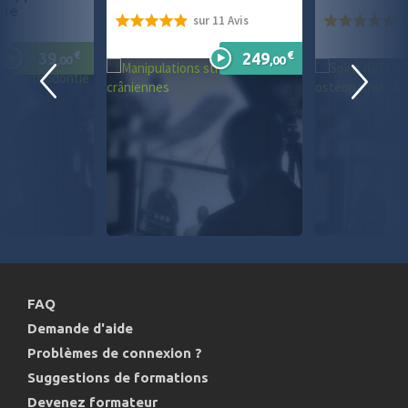
tie
sur 11 Avis
s
98%
95%
€
€
39
249
,00
,00
FAQ
Demande d'aide
Problèmes de connexion ?
Suggestions de formations
Devenez formateur