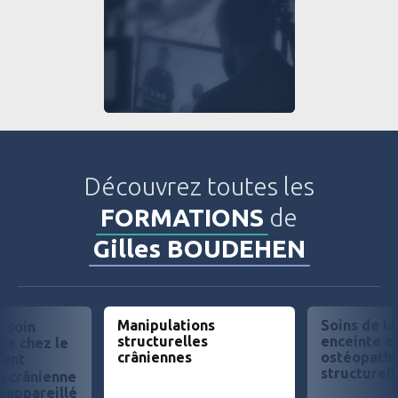
Découvrez toutes les
FORMATIONS
de
Gilles BOUDEHEN
Manipulations
Soins de l
 soin
structurelles
enceinte e
ue chez le
crâniennes
ostéopathi
fant
structurell
n crânienne
t appareillé