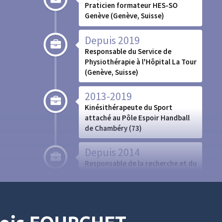
Praticien formateur HES-SO
Genève (Genève, Suisse)
Depuis 2019
Responsable du Service de
Physiothérapie à l'Hôpital La Tour
(Genève, Suisse)
2013-2019
Kinésithérapeute du Sport
attaché au Pôle Espoir Handball
de Chambéry (73)
Depuis 2014
Responsable de la recherche et du
Laboratoire d’Analyse du
Mouvement, Physiothérapeute à
l'Hôpital de La Tour (Genève,
Suisse)