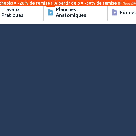
chetés = -20% de remise !! À partir de 3 = -30% de remise !!!
*Hors DPC
Travaux
Planches
Format
Pratiques
Anatomiques