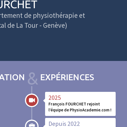
OURCHET
rtement de physiothérapie et
al de La Tour - Genève)
&
ATION
EXPÉRIENCES
2025
François FOURCHET rejoint
l’équipe de PhysioAcademie.com !
Depuis 2022