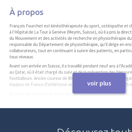
À propos
François Fourchet est kinésithérapeute du sport, ostéopathe et ch
à l’Hôpital de La Tour à Genève (Meyrin, Suisse), où il a pris la dire
du Mouvement et des activités de recherche en physiothérapie du s
responsable du Département de physiothérapie, qu’il dirige en enc
collaborateurs, tout en continuant à suivre des patients, en partic
tous niveaux.
Avant son arrivée en Suisse, il a travaillé pendant neuf ans à l’Aca
au Qatar, où il était chargé du suivi et de la prévention des blessur
footballeurs. Ancien coureur de 800 mètres de haut niveau, il a é
voir plus
équipes de France d’athlétisme ainsi que le Stade de Reims footbal
Docteur en sciences du sport depuis 2012, François Fourchet est u
recherche clinique. Il a publié plus de 50 articles scientifiques dan
s’intéresse notamment à la prévention des blessures en course à p
et aux effets de la fatigue sur la biomécanique de la course. Ses tra
dans plus de 60 congrès et conférences, et il a coécrit un ouvrage 
course à pied.