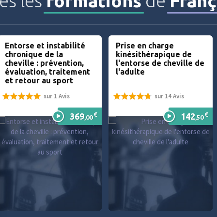
es les
formations
de
Fran
2012
Certificat d’analyse du
mouvement (Doha, Qatar
Entorse et instabilité
Prise en charge
chronique de la
kinésithérapique de
ôpital de La Tour - Genève)
cheville : prévention,
l'entorse de cheville de
évaluation, traitement
l'adulte
et retour au sport
sur 1 Avis
sur 14 Avis
2012
100%
94%
€
€
369
142
Doctorat des Sciences du
,00
,50
laboratoire d’analyses de
contraintes mécaniques,
Université de Reims, Fran
Institut des Sciences du S
Département de Biologie 
Médicine, (Université de
Lausanne, Suisse)