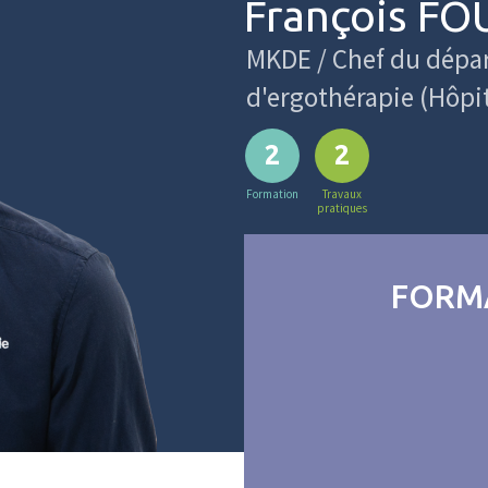
François F
MKDE / Chef du dépa
d'ergothérapie (Hôpit
2
2
Formation
Travaux
pratiques
FORM