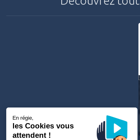
Découvrez tout
Compétences
Kinésithérapeute
Chef du département de physiothérapie et d'ergothérapie (H
Formateur
En régie,
les Cookies vous
attendent !