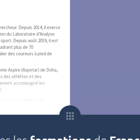
ercheur. Depuis 2014, il exerce
ction du Laboratoire d’Analyse
port. Depuis août 2019, il est
adrant plus de 70
ulier des coureurs à pied de
démie Aspire (Aspetar) de Doha,
es des athlètes et des
galement accompagné les
l.
n acteur reconnu de la
s des revues internationales et
ied, au rôle du gainage du pied
vaux l’ont conduit à intervenir
grand public consacré à la