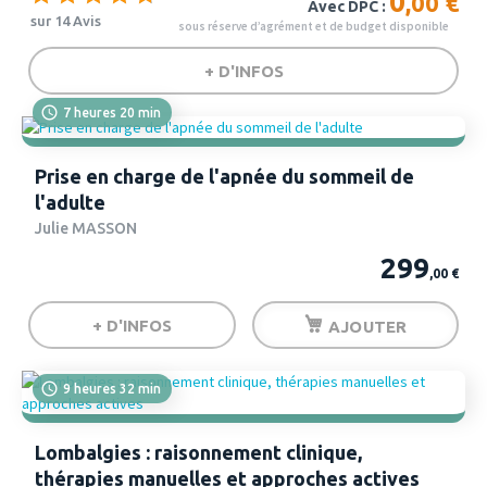
0
,00 €
Avec DPC :
sur 14 Avis
+ D'INFOS
7 heures 20 min
Prise en charge de l'apnée du sommeil de
l'adulte
Julie MASSON
299
,00
€
+ D'INFOS
AJOUTER
9 heures 32 min
Lombalgies : raisonnement clinique,
thérapies manuelles et approches actives