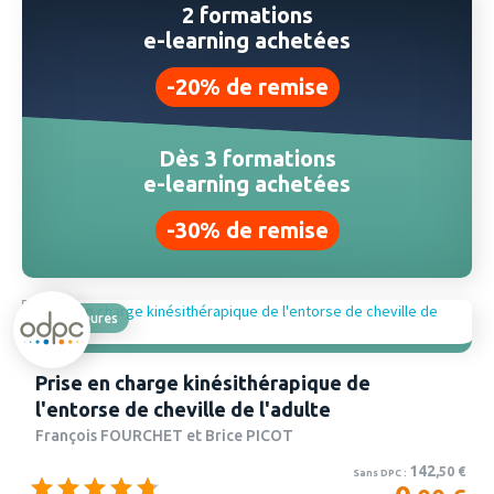
2 formations
e-learning achetées
-20% de remise
Dès 3 formations
e-learning achetées
-30% de remise
5 heures
Prise en charge kinésithérapique de
l'entorse de cheville de l'adulte
François FOURCHET et Brice PICOT
142
,50
€
Sans DPC :