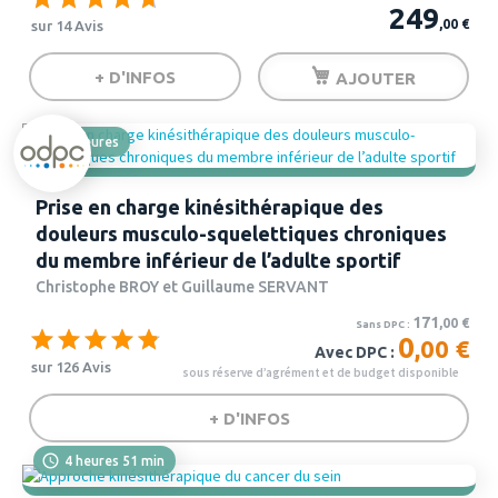
249
,00
€
sur 14 Avis
+ D'INFOS
AJOUTER
6 heures
Prise en charge kinésithérapique des
douleurs musculo-squelettiques chroniques
du membre inférieur de l’adulte sportif
Christophe BROY et Guillaume SERVANT
171
,00
€
Sans DPC :
0
,00 €
Avec DPC :
sur 126 Avis
+ D'INFOS
4 heures 51 min