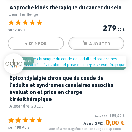
Approche kinésithérapique du cancer du sein
Jennifer Berger
279
,00
€
sur 2 Avis
+ D'INFOS
AJOUTER
7 heures
Épicondylalgie chronique du coude de
l'adulte et syndromes canalaires associés :
évaluation et prise en charge
kinésithérapique
Alexandre GUEDJ
199
,50
€
Sans DPC :
0
,00 €
Avec DPC :
sur 198 Avis