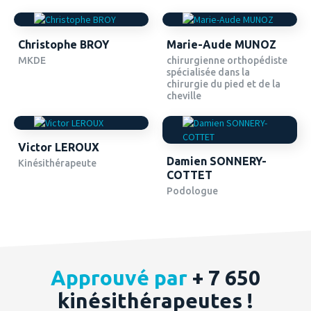
Christophe BROY
Marie-Aude MUNOZ
MKDE
chirurgienne orthopédiste
spécialisée dans la
chirurgie du pied et de la
cheville
Victor LEROUX
Damien SONNERY-
Kinésithérapeute
COTTET
Podologue
Approuvé par
+ 7 650
kinésithérapeutes !