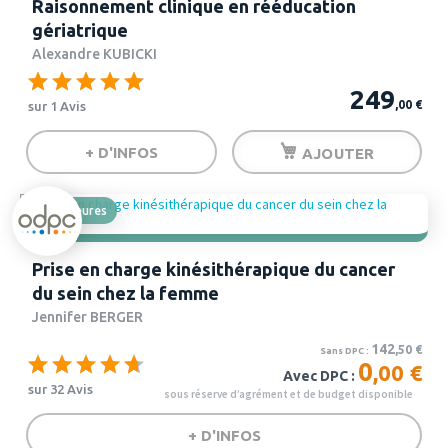
Raisonnement clinique en rééducation
gériatrique
Alexandre KUBICKI
249
,00
€
sur 1 Avis
+ D'INFOS
AJOUTER
5 heures
Prise en charge kinésithérapique du cancer
du sein chez la femme
Jennifer BERGER
142
,50
€
Sans DPC :
0
,00 €
Avec DPC :
sur 32 Avis
+ D'INFOS