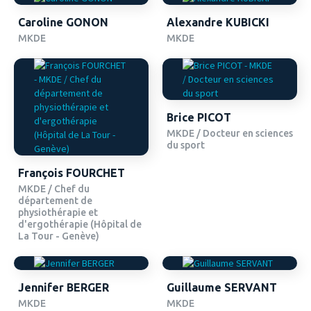
Caroline GONON
Alexandre KUBICKI
MKDE
MKDE
Brice PICOT
MKDE / Docteur en sciences
du sport
François FOURCHET
MKDE / Chef du
département de
physiothérapie et
d'ergothérapie (Hôpital de
La Tour - Genève)
Jennifer BERGER
Guillaume SERVANT
MKDE
MKDE