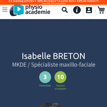
2 e-learning achetés = -20% de remise !! À partir de 3 = -30% de remise !!!
*Hors DPC, TP et présentielles
.
Recherche
Isabelle BRETON
MKDE / Spécialiste maxillo-faciale
3
10
Formation
Travaux
pratiques