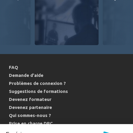
2007 :
Symposium des traitements ortho-chirurgicaux des
dysmorphoses à Lyon
2008 :
Journées odontologiques internationales de
Montpellier
2008 :
2er Cours AO avancé francophone CMF Les
Dysmorphoses Maxillo-mandibulaires
2008 :
3ème rencontre de thérapie manuelle en technique
non forcée Tignes - Rééducation des dysfonctions
linguales, labiales et respiratoires dans
l'ADAM
FAQ
2009 :
Congrès société francophone de chirurgie maxillo
Demande d'aide
faciale - Nancy
Problèmes de connexion ?
2009 :
Congrès médecine des arts - Montpellier
Suggestions de formations
2010 :
38ème entretiens de médecine physique et
réadaptation ( Langue et sphère odonto
Devenez formateur
gnatique, rééducation des DAM)
Devenez partenaire
2010 :
Symposium: état actuel des traitements
Qui sommes-nous ?
orthodontico- chirurgicaux des dysmorphoses
Prise en charge DPC
2010 :
Congrès société francophone de chirurgie maxillo
Politique de confidentialité et cookies
faciale - Paris ( Dysfonctions de l’appareil manducateur :