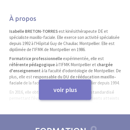
À propos
Isabelle BRETON-TORRES
est kinésithérapeute DE et
spécialiste maxillo-faciale. Elle exerce son activité spécialisée
depuis 1992 à l'Hôpital Guy de Chauliac Montpellier. Elle est
diplômée de l'IFMK de Montpellier en 1986.
Formatrice professionnelle
expérimentée, elle est
référente pédagogique
à l'IFMK Montpellier et
chargée
d'enseignement
à la faculté d'odontologie de Montpellier. De
plus, elle est
responsable du DU de rééducation maxillo-
faciale
de la faculté de médecine de Montpellier depuis 1994.
voir plus
En 2016, elle obtient la
validation d’un outil standardisé
permettant l’évaluation fonctionnelle des
patients atteints
de dérangements temporo-mandibulaires
(DTM) par les
kinésithérapeutes DTMSCORE.