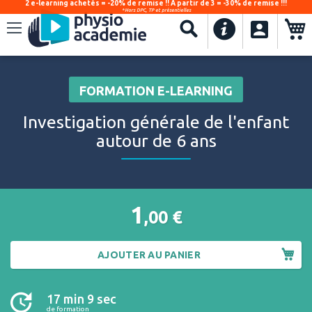
2 e-learning achetés = -20% de remise !! À partir de 3 = -30% de remise !!!
*Hors DPC, TP et présentielles
.
Recherche
FORMATION E-LEARNING
Investigation générale de l'enfant
autour de 6 ans
1
,00
€
AJOUTER AU PANIER
17 min 9 sec
de formation