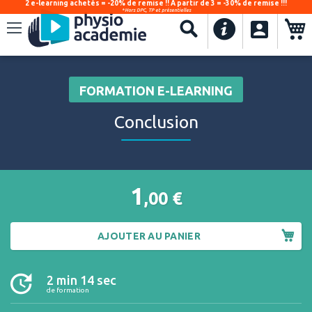
2 e-learning achetés = -20% de remise !! À partir de 3 = -30% de remise !!!
*Hors DPC, TP et présentielles
.
Recherche
FORMATION E-LEARNING
Conclusion
1
,00
€
AJOUTER AU PANIER
2 min 14 sec
de formation