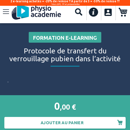
2 e-learning achetés = -20% de remise !! À partir de 3 = -30% de remise !!!
*Hors DPC, TP et présentielles
.
Recherche
FORMATION E-LEARNING
Protocole de transfert du
verrouillage pubien dans l’activité
-
0
,00
€
AJOUTER AU PANIER