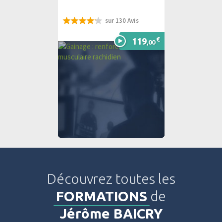
sur 130 Avis
83%
€
119
,00
Découvrez toutes les
FORMATIONS
de
Jérôme BAICRY