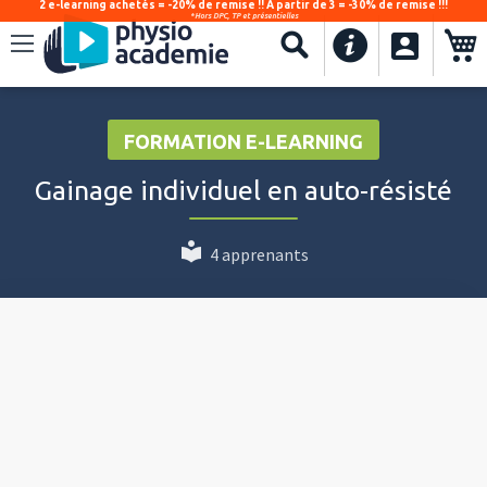
2 e-learning achetés = -20% de remise !! À partir de 3 = -30% de remise !!!
*Hors DPC, TP et présentielles
.
Recherche
FORMATION E-LEARNING
Gainage individuel en auto-résisté
4 apprenants
Video
Player