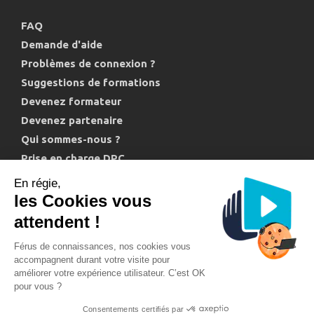
FAQ
Demande d'aide
Problèmes de connexion ?
Suggestions de formations
Devenez formateur
Devenez partenaire
Qui sommes-nous ?
Prise en charge DPC
Politique de confidentialité et cookies
En régie,
les Cookies vous
attendent !
Férus de connaissances, nos cookies vous
accompagnent durant votre visite pour
améliorer votre expérience utilisateur. C’est OK
Support technique : 04 11 88 00 20
pour vous ?
Conditions générales de vente
Mentions légales
Consentements certifiés par