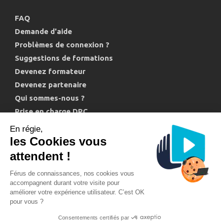
FAQ
Demande d'aide
Problèmes de connexion ?
Suggestions de formations
Devenez formateur
Devenez partenaire
Qui sommes-nous ?
Prise en charge DPC
Politique de confidentialité et cookies
En régie,
les Cookies vous
attendent !
Férus de connaissances, nos cookies vous
accompagnent durant votre visite pour
améliorer votre expérience utilisateur. C’est OK
Support technique : 04 11 88 00 20
pour vous ?
Conditions générales de vente
Mentions légales
Consentements certifiés par