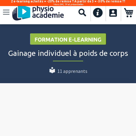
2 e-learning achetés = -20% de remise !! À partir de 3 = -30% de remise !!!
*Hors DPC, TP et présentielles
.
Recherche
FORMATION E-LEARNING
Gainage individuel à poids de corps
11 apprenants
Video
Player