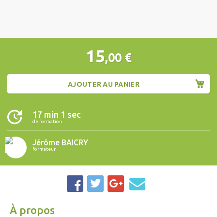
15
,00
€
AJOUTER AU PANIER
17 min 1 sec
de formation
Jérôme BAICRY
formateur
À propos