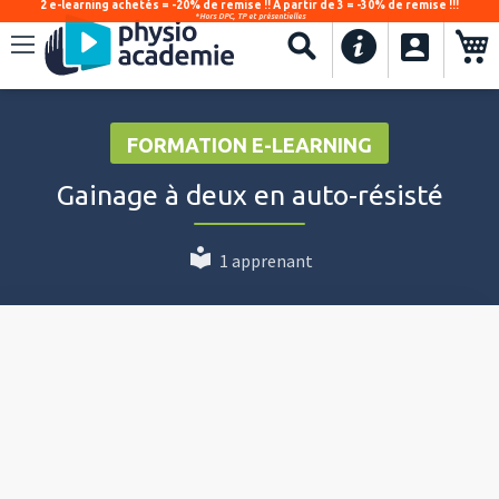
2 e-learning achetés = -20% de remise !! À partir de 3 = -30% de remise !!!
*Hors DPC, TP et présentielles
.
Recherche
FORMATION E-LEARNING
Gainage à deux en auto-résisté
1 apprenant
Video
Player