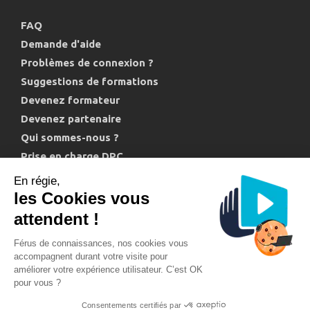
FAQ
Demande d'aide
Problèmes de connexion ?
Suggestions de formations
Devenez formateur
Devenez partenaire
Qui sommes-nous ?
Prise en charge DPC
Politique de confidentialité et cookies
En régie,
les Cookies vous
attendent !
Férus de connaissances, nos cookies vous
accompagnent durant votre visite pour
améliorer votre expérience utilisateur. C’est OK
Support technique : 04 11 88 00 20
pour vous ?
Conditions générales de vente
Mentions légales
Consentements certifiés par