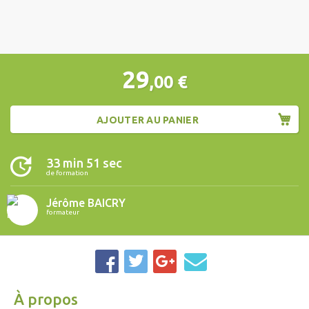
29
,00
€
AJOUTER AU PANIER
33 min 51 sec
de formation
Jérôme BAICRY
formateur
À propos