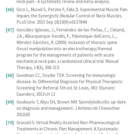
neck pain - A systematic review and meta-analysis.
Gizzi L, Muceli S, Petzke F, Falla D. Experimental Muscle Pain
Impairs the Synergistic Modular Control of Neck Muscles.
PLoS One. 2015 Sep 18;10(9):e0137844.
González-Iglesias, J., Fernández-de-las-Peñas, C., Cleland,
J.A., Alburquerque-Sendín, F., Palomeque-delCerro, L.,
Méndez-Sánchez, R. (2009). Inclusion of thoracic spine
thrust manipulation into an electrotherapy/thermal
program for the management of patients with acute
mechanical neck pain: a randomized clinical trial. Manual
Therapy, 14(3), 306-313.
Goodman CC, Snyder TEK. Screening for immunologic
disease. In: Differential Diagnosis for Physical Therapists:
Screening for Referral. 5th ed. St Louis, MO: Elsevier/
Saunders; 2013:ch 12
Gouliouris T, Aliyu SH, Brown NM. Spondylodiscitis: up-date
on diagnosis and management. J Antimicrob Chemother
2010;65
Grassini S. Virtual Reality Assisted Non-Pharmacological
Treatments in Chronic Pain Management: A Systematic