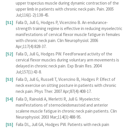
upper trapezius muscle during dynamic contraction of the
upper limb in patients with chronic neck pain. Pain. 2005
Jul;116(1-2):138-45.
Falla D, Jull G, Hodges P, Vicenzino B. An endurance-
strength training regime is effective in reducing myoelectric
manifestations of cervical flexor muscle fatigue in females
with chronic neck pain. Clin Neurophysiol. 2006
Apr;117(4):828-37.
Falla D, Jull G, Hodges PW. Feedforward activity of the
cervical flexor muscles during voluntary arm movements is
delayed in chronic neck pain. Exp Brain Res. 2004
Jul;157(1):43-8.
Falla D, Jull G, Russell T, Vicenzino B, Hodges P. Effect of
neck exercise on sitting posture in patients with chronic
neck pain. Phys Ther. 2007 Apr;87(4):408-17.
Falla D, Rainoldi A, Merletti R, Jull G. Myoelectric
manifestations of sternocleidomastoid and anterior
scalene muscle fatigue in chronic neck pain patients. Clin
Neurophysiol. 2003 Mar;114(3):488-95.
Falla DL, Jull GA, Hodges PW. Patients with neck pain