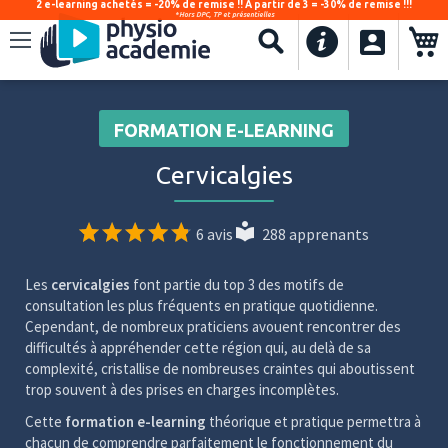
2 e-learning achetés = -20% de remise !! À partir de 3 = -30% de remise !!!
*Hors DPC, TP et présentielles
.
Recherche
FORMATION E-LEARNING
Cervicalgies
6 avis
288 apprenants
Les
cervicalgies
font partie du top 3 des motifs de
consultation les plus fréquents en pratique quotidienne.
Cependant, de nombreux praticiens avouent rencontrer des
difficultés à appréhender cette région qui, au delà de sa
complexité, cristallise de nombreuses craintes qui aboutissent
trop souvent à des prises en charges incomplètes.
Cette
formation e-learning
théorique et pratique permettra à
chacun de comprendre parfaitement le fonctionnement du