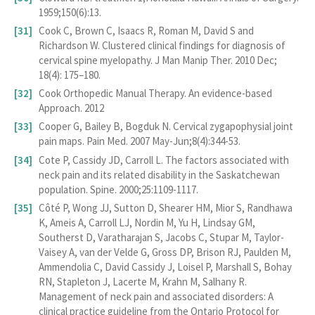
1959;150(6):13.
Cook C, Brown C, Isaacs R, Roman M, David S and
Richardson W. Clustered clinical findings for diagnosis of
cervical spine myelopathy. J Man Manip Ther. 2010 Dec;
18(4): 175–180.
Cook Orthopedic Manual Therapy. An evidence-based
Approach. 2012
Cooper G, Bailey B, Bogduk N. Cervical zygapophysial joint
pain maps. Pain Med. 2007 May-Jun;8(4):344-53.
Cote P, Cassidy JD, Carroll L. The factors associated with
neck pain and its related disability in the Saskatchewan
population. Spine. 2000;25:1109-1117.
Côté P, Wong JJ, Sutton D, Shearer HM, Mior S, Randhawa
K, Ameis A, Carroll LJ, Nordin M, Yu H, Lindsay GM,
Southerst D, Varatharajan S, Jacobs C, Stupar M, Taylor-
Vaisey A, van der Velde G, Gross DP, Brison RJ, Paulden M,
Ammendolia C, David Cassidy J, Loisel P, Marshall S, Bohay
RN, Stapleton J, Lacerte M, Krahn M, Salhany R.
Management of neck pain and associated disorders: A
clinical practice guideline from the Ontario Protocol for