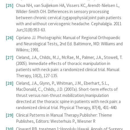
Chua NH, van Suijlekom HA, Vissers KC, Arendt-Nielsen L,
Wilder-Smith OH. Differences in sensory processing
between chronic cervical zygapophysial joint pain patients
with and without cervicogenic headache. Cephalalgia. 2011
Jun;31(8):953-63.
Cipriano JJ. Photographic Manual of Regional Orthopaedic
and Neurological Tests, 2nd Ed. Baltimore, MD: Williams and
Wilkins; 1991.
Cleland, J.A., Childs, M.J., McRae, M., Palmer, J.A., Stowell, T.
(2005). Immediate effects of thoracic manipulation in
patients with neck pain: a randomized clinical trial. Manual
Therapy, 10(2), 127-135.
Cleland, J.A., Glynn, P., Whitman, J.M., Eberhart, S.L.,
MacDonald, C., Childs, J.D. (2007a). Short-term effects of
thrust versus non-thrust mobilization/manipulation
directed at the thoracic spine in patients with neck pain: a
randomized clinical trial. Physical Therapy, 87(4), 431-440.
Clinical Patterns in Manual Therapy.Publisher: Thieme
Publishes, Editors: Westerhuis P., Wiesner R
Cloward RB. treatmen 1;Honolulu Hawaii. Annals of Surgery.