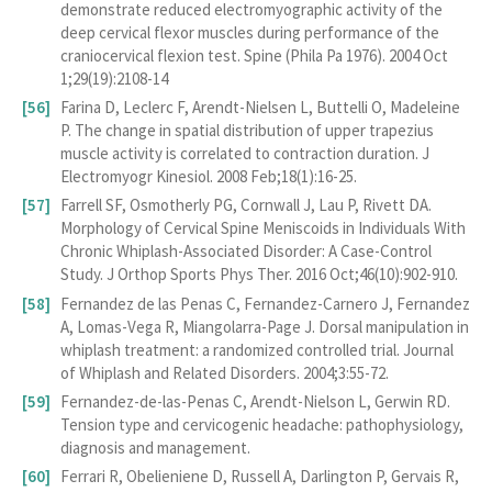
demonstrate reduced electromyographic activity of the
deep cervical flexor muscles during performance of the
craniocervical flexion test. Spine (Phila Pa 1976). 2004 Oct
1;29(19):2108-14
Farina D, Leclerc F, Arendt-Nielsen L, Buttelli O, Madeleine
P. The change in spatial distribution of upper trapezius
muscle activity is correlated to contraction duration. J
Electromyogr Kinesiol. 2008 Feb;18(1):16-25.
Farrell SF, Osmotherly PG, Cornwall J, Lau P, Rivett DA.
Morphology of Cervical Spine Meniscoids in Individuals With
Chronic Whiplash-Associated Disorder: A Case-Control
Study. J Orthop Sports Phys Ther. 2016 Oct;46(10):902-910.
Fernandez de las Penas C, Fernandez-Carnero J, Fernandez
A, Lomas-Vega R, Miangolarra-Page J. Dorsal manipulation in
whiplash treatment: a randomized controlled trial. Journal
of Whiplash and Related Disorders. 2004;3:55-72.
Fernandez-de-las-Penas C, Arendt-Nielson L, Gerwin RD.
Tension type and cervicogenic headache: pathophysiology,
diagnosis and management.
Ferrari R, Obelieniene D, Russell A, Darlington P, Gervais R,