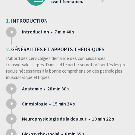
avant formation.
Testez-
INTRODUCTION
vous
Introduction • 7 min 40 s
GÉNÉRALITÉS ET APPORTS THÉORIQUES
L'abord des cervicalgies demande des connaissances
transversales larges. Dans cette partie seront présentés les pré-
requis nécessaires à la bonne compréhension des pathologies
musculo-squelettiques.
Anatomie • 28 min 38 s
Cinésiologie • 15 min 24 s
Neurophysiologie de la douleur • 10 min 22 s
Bio-psycho-social • 8 min 55 s