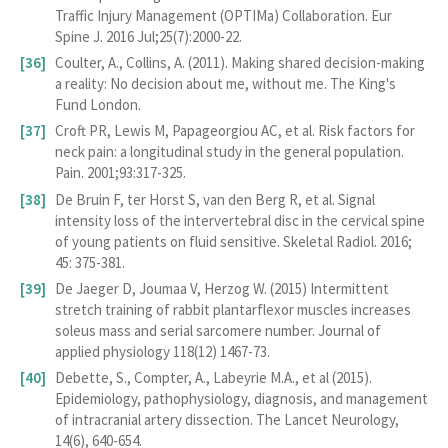
Traffic Injury Management (OPTIMa) Collaboration. Eur
Spine J. 2016 Jul;25(7):2000-22.
Coulter, A., Collins, A. (2011). Making shared decision-making
a reality: No decision about me, without me. The King's
Fund London.
Croft PR, Lewis M, Papageorgiou AC, et al. Risk factors for
neck pain: a longitudinal study in the general population.
Pain. 2001;93:317-325.
De Bruin F, ter Horst S, van den Berg R, et al. Signal
intensity loss of the intervertebral disc in the cervical spine
of young patients on fluid sensitive. Skeletal Radiol. 2016;
45: 375-381.
De Jaeger D, Joumaa V, Herzog W. (2015) Intermittent
stretch training of rabbit plantarflexor muscles increases
soleus mass and serial sarcomere number. Journal of
applied physiology 118(12) 1467-73.
Debette, S., Compter, A., Labeyrie M.A., et al (2015).
Epidemiology, pathophysiology, diagnosis, and management
of intracranial artery dissection. The Lancet Neurology,
14(6), 640-654.