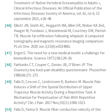
Treatment of Native Vertebral Osteomyelitis in Adults »,
Clinical Infectious Diseases: An Official Publication of the
Infectious Diseases Society of America, vol. 61, no 6, 15
septembre 2015, e26–46
Elliott JM, Smith AC, Hoggarth MA, Albin SR, Weber KA 2nd,
Haager M, Fundaun J, Wasielewski M, Courtney DM, Parrish
TB. Muscle fat infiltration following whiplash: A computed
tomography and magnetic resonance imaging comparison.
PLoS One. 2020 Jun 2;15(6):e0234061.
Engel G. The need for a new medical model: a challenge for
biomedicine. Science 1977;196:129–36.
Fairbanks CT, Couper C, Davies JB, O’Brien JP. The
Oswestry low back pain disability questionnaire. Physiother
1980;66:271-273.
Falla D, Cescon C, Lindstroem R, Barbero M. Muscle Pain
Induces a Shift of the Spatial Distribution of Upper
Trapezius Muscle Activity During a Repetitive Task: A
Mechanism for Perpetuation of Pain With Repetitive
Activity? Clin J Pain. 2017 Nov;33(11):1006-1013.
Falla D, Farina D. Muscle fiber conduction velocity of the