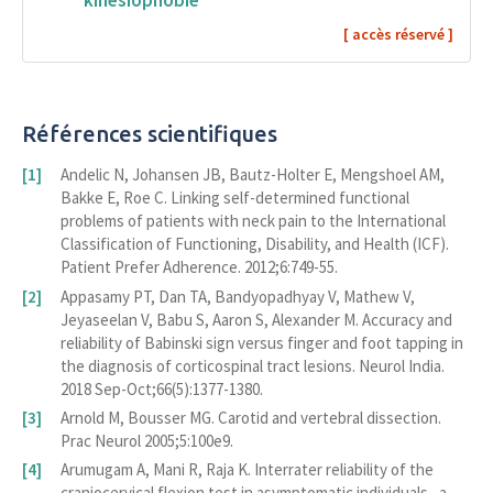
Références scientifiques
Andelic N, Johansen JB, Bautz-Holter E, Mengshoel AM,
Bakke E, Roe C. Linking self-determined functional
problems of patients with neck pain to the International
Classification of Functioning, Disability, and Health (ICF).
Patient Prefer Adherence. 2012;6:749-55.
Appasamy PT, Dan TA, Bandyopadhyay V, Mathew V,
Jeyaseelan V, Babu S, Aaron S, Alexander M. Accuracy and
reliability of Babinski sign versus finger and foot tapping in
the diagnosis of corticospinal tract lesions. Neurol India.
2018 Sep-Oct;66(5):1377-1380.
Arnold M, Bousser MG. Carotid and vertebral dissection.
Prac Neurol 2005;5:100e9.
Arumugam A, Mani R, Raja K. Interrater reliability of the
craniocervical flexion test in asymptomatic individuals--a