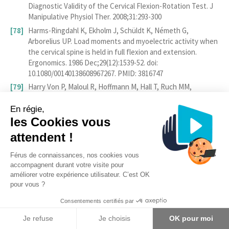
Diagnostic Validity of the Cervical Flexion-Rotation Test. J
Manipulative Physiol Ther. 2008;31:293-300
Harms-Ringdahl K, Ekholm J, Schüldt K, Németh G,
Arborelius UP. Load moments and myoelectric activity when
the cervical spine is held in full flexion and extension.
Ergonomics. 1986 Dec;29(12):1539-52. doi:
10.1080/00140138608967267. PMID: 3816747
Harry Von P, Maloul R, Hoffmann M, Hall T, Ruch MM,
Ballenberger N. Diagnostic accuracy and validity of three
manual examination tests to identify alar ligament lesions:
En régie,
results of a blinded case-control study. J Man Manip Ther.
les Cookies vous
2019 May;27(2):83-91.
attendent !
Haute Autorité de Santé. Masso-kinésithérapie dans les
cervicalgies communes et dans le cadre du « coup du lapin »
Férus de connaissances, nos cookies vous
ou whiplash. Saint-Denis La Plaine: HAS; 2003.
accompagnent durant votre visite pour
améliorer votre expérience utilisateur. C’est OK
Haute Autorité de Santé. Pertinence des actes d’imagerie
pour vous ?
cervicale chez l’adulte en cas de cervicalgie non
traumatique ou après un traumatisme cervical. Saint-Denis
Consentements certifiés par
La Plaine: HAS
Je refuse
Je choisis
OK pour moi
Hidalgo, B., Hall, T., Bossert, J., Dugeny, A., Cagnie, B.,