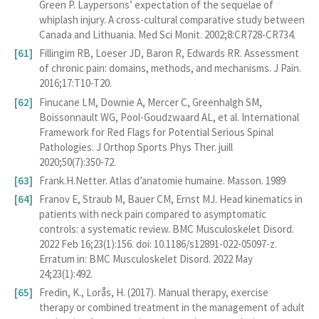
Green P. Laypersons’ expectation of the sequelae of
whiplash injury. A cross-cultural comparative study between
Canada and Lithuania. Med Sci Monit. 2002;8:CR728-CR734.
Fillingim RB, Loeser JD, Baron R, Edwards RR. Assessment
of chronic pain: domains, methods, and mechanisms. J Pain.
2016;17:T10-T20.
Finucane LM, Downie A, Mercer C, Greenhalgh SM,
Boissonnault WG, Pool-Goudzwaard AL, et al. International
Framework for Red Flags for Potential Serious Spinal
Pathologies. J Orthop Sports Phys Ther. juill
2020;50(7):350‑72.
Frank.H.Netter. Atlas d’anatomie humaine. Masson. 1989
Franov E, Straub M, Bauer CM, Ernst MJ. Head kinematics in
patients with neck pain compared to asymptomatic
controls: a systematic review. BMC Musculoskelet Disord.
2022 Feb 16;23(1):156. doi: 10.1186/s12891-022-05097-z.
Erratum in: BMC Musculoskelet Disord. 2022 May
24;23(1):492.
Fredin, K., Lorås, H. (2017). Manual therapy, exercise
therapy or combined treatment in the management of adult