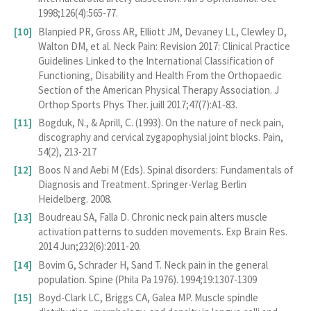
1998;126(4):565-77.
Blanpied PR, Gross AR, Elliott JM, Devaney LL, Clewley D,
Walton DM, et al. Neck Pain: Revision 2017: Clinical Practice
Guidelines Linked to the International Classification of
Functioning, Disability and Health From the Orthopaedic
Section of the American Physical Therapy Association. J
Orthop Sports Phys Ther. juill 2017;47(7):A1‑83.
Bogduk, N., & Aprill, C. (1993). On the nature of neck pain,
discography and cervical zygapophysial joint blocks. Pain,
54(2), 213-217
Boos N and Aebi M (Eds). Spinal disorders: Fundamentals of
Diagnosis and Treatment. Springer-Verlag Berlin
Heidelberg. 2008.
Boudreau SA, Falla D. Chronic neck pain alters muscle
activation patterns to sudden movements. Exp Brain Res.
2014 Jun;232(6):2011-20.
Bovim G, Schrader H, Sand T. Neck pain in the general
population. Spine (Phila Pa 1976). 1994;19:1307-1309
Boyd-Clark LC, Briggs CA, Galea MP. Muscle spindle