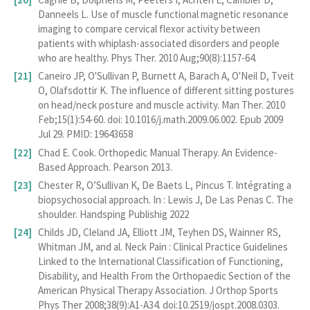
Danneels L. Use of muscle functional magnetic resonance
imaging to compare cervical flexor activity between
patients with whiplash-associated disorders and people
who are healthy. Phys Ther. 2010 Aug;90(8):1157-64.
Caneiro JP, O'Sullivan P, Burnett A, Barach A, O'Neil D, Tveit
O, Olafsdottir K. The influence of different sitting postures
on head/neck posture and muscle activity. Man Ther. 2010
Feb;15(1):54-60. doi: 10.1016/j.math.2009.06.002. Epub 2009
Jul 29. PMID: 19643658
Chad E. Cook. Orthopedic Manual Therapy. An Evidence-
Based Approach. Pearson 2013.
Chester R, O’Sullivan K, De Baets L, Pincus T. Intégrating a
biopsychosocial approach. In : Lewis J, De Las Penas C. The
shoulder. Handsping Publishig 2022
Childs JD, Cleland JA, Elliott JM, Teyhen DS, Wainner RS,
Whitman JM, and al. Neck Pain : Clinical Practice Guidelines
Linked to the International Classification of Functioning,
Disability, and Health From the Orthopaedic Section of the
American Physical Therapy Association. J Orthop Sports
Phys Ther 2008;38(9):A1-A34. doi:10.2519/jospt.2008.0303.