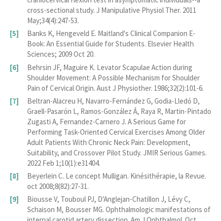
cross-sectional study. J Manipulative Physiol Ther. 2011
May;34(4):247-53.
Banks K, Hengeveld E. Maitland's Clinical Companion E-
Book: An Essential Guide for Students. Elsevier Health
Sciences; 2009 Oct 20.
Behrsin JF, Maguire K. Levator Scapulae Action during
Shoulder Movement: A Possible Mechanism for Shoulder
Pain of Cervical Origin. Aust J Physiother. 1986;32(2):101-6.
Beltran-Alacreu H, Navarro-Fernández G, Godia-Lledó D,
Graell-Pasarón L, Ramos-González Á, Raya R, Martin-Pintado
Zugasti A, Fernandez-Carnero J. A Serious Game for
Performing Task-Oriented Cervical Exercises Among Older
Adult Patients With Chronic Neck Pain: Development,
Suitability, and Crossover Pilot Study. JMIR Serious Games.
2022 Feb 1;10(1):e31404.
Beyerlein C. Le concept Mulligan. Kinésithérapie, la Revue.
oct 2008;8(82):27‑31.
Biousse V, Touboul PJ, D'Anglejan-Chatillon J, Lévy C,
Schaison M, Bousser MG. Ophthalmologic manifestations of
internal carotid artery dissection. Am J Ophthalmol. Oct