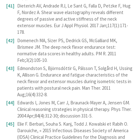
Dieterich AV, Andrade RJ, Le Sant G, Falla D, Petzke F, Hug
F, Nordez A. Shear wave elastography reveals different
degrees of passive and active stiffness of the neck
extensor muscles. Eur J Appl Physiol. 2017 Jan;117(1):171-
178.
Domenech MA, Sizer PS, Dedrick GS, McGalliard MK,
Brismee JM. The deep neck flexor endurance test:
normative data scores in healthy adults. PM R. 2011
Feb;3(2):105-10.
Edmondston S, Björnsdóttir G, Pálsson T, Solgård H, Ussing
K, Allison G. Endurance and fatigue characteristics of the
neck flexor and extensor muscles during isometric tests in
patients with postural neck pain. Man Ther. 2011
Aug;16(4):332-8.
Edwards I, Jones M, Carr J, Braunack-Mayer A, Jensen GM.
Clinical reasoning strategies in physical therapy. Phys Ther.
2004 Apr;84(4):312-30; discussion 331-5.
Elie F. Berbari, Souha S. Kanj, Todd J. Kowalski et Rabih O.
Darouiche, « 2015 Infectious Diseases Society of America
(IDSA) Clinical Practice Guidelines for the Diagnosis and