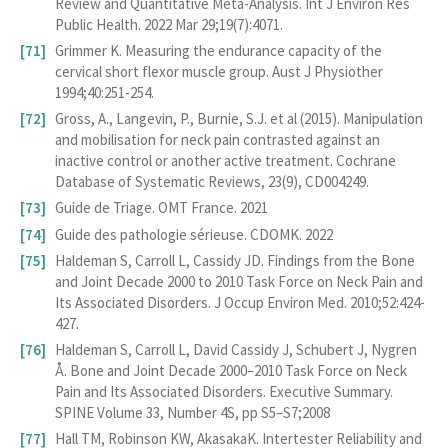
Review and Quantitative Meta-Analysis. Int J Environ Res
Public Health. 2022 Mar 29;19(7):4071.
Grimmer K. Measuring the endurance capacity of the
cervical short flexor muscle group. Aust J Physiother
1994;40:251-254.
Gross, A., Langevin, P., Burnie, S.J. et al (2015). Manipulation
and mobilisation for neck pain contrasted against an
inactive control or another active treatment. Cochrane
Database of Systematic Reviews, 23(9), CD004249.
Guide de Triage. OMT France. 2021
Guide des pathologie sérieuse. CDOMK. 2022
Haldeman S, Carroll L, Cassidy JD. Findings from the Bone
and Joint Decade 2000 to 2010 Task Force on Neck Pain and
Its Associated Disorders. J Occup Environ Med. 2010;52:424-
427.
Haldeman S, Carroll L, David Cassidy J, Schubert J, Nygren
Å. Bone and Joint Decade 2000–2010 Task Force on Neck
Pain and Its Associated Disorders. Executive Summary.
SPINE Volume 33, Number 4S, pp S5–S7;2008
Hall TM, Robinson KW, AkasakaK. Intertester Reliability and