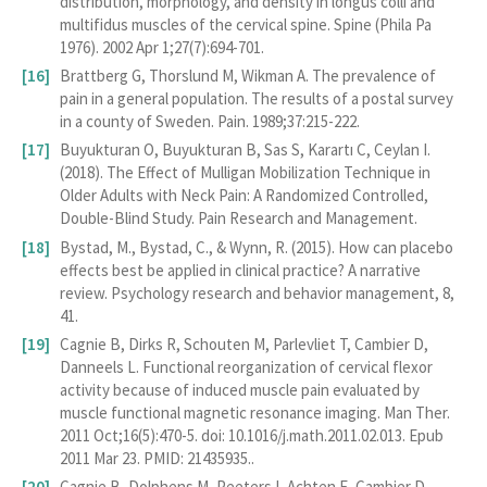
distribution, morphology, and density in longus colli and
multifidus muscles of the cervical spine. Spine (Phila Pa
1976). 2002 Apr 1;27(7):694-701.
Brattberg G, Thorslund M, Wikman A. The prevalence of
pain in a general population. The results of a postal survey
in a county of Sweden. Pain. 1989;37:215-222.
Buyukturan O, Buyukturan B, Sas S, Karartı C, Ceylan I.
(2018). The Effect of Mulligan Mobilization Technique in
Older Adults with Neck Pain: A Randomized Controlled,
Double-Blind Study. Pain Research and Management.
Bystad, M., Bystad, C., & Wynn, R. (2015). How can placebo
effects best be applied in clinical practice? A narrative
review. Psychology research and behavior management, 8,
41.
Cagnie B, Dirks R, Schouten M, Parlevliet T, Cambier D,
Danneels L. Functional reorganization of cervical flexor
activity because of induced muscle pain evaluated by
muscle functional magnetic resonance imaging. Man Ther.
2011 Oct;16(5):470-5. doi: 10.1016/j.math.2011.02.013. Epub
2011 Mar 23. PMID: 21435935..
Cagnie B, Dolphens M, Peeters I, Achten E, Cambier D,