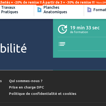
chetés = -20% de remise !! À partir de 3 = -30% de remise !!!
*Hors DPC
Travaux
Planches
Format
Pratiques
Anatomiques
19 min 33 sec
de formation
bilité
ns
Qui sommes-nous ?
Prise en charge DPC
Politique de confidentialité et cookies