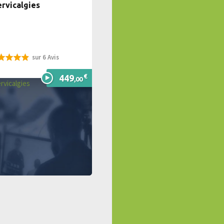
rvicalgies
sur 6 Avis
%
€
449
,00