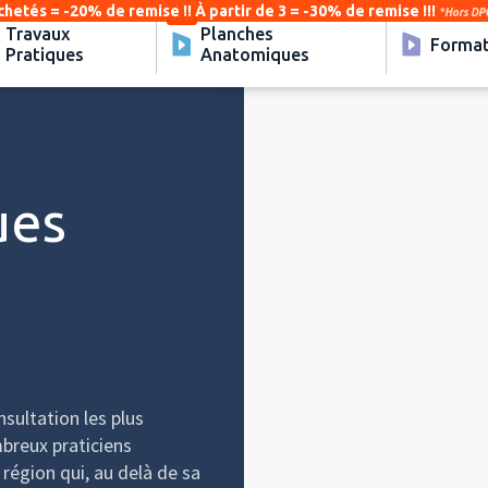
chetés = -20% de remise !! À partir de 3 = -30% de remise !!!
*Hors DPC
Travaux
Planches
Format
Pratiques
Anatomiques
Video
Player
ues
sultation les plus
breux praticiens
région qui, au delà de sa