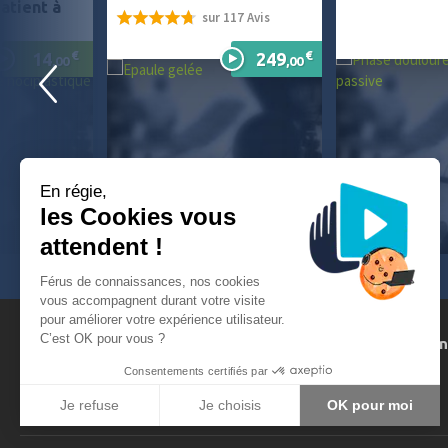
atient à
sur 117 Avis
94%
€
€
14
249
,00
,00
En régie,
les Cookies vous
attendent !
Férus de connaissances, nos cookies
vous accompagnent durant votre visite
pour améliorer votre expérience utilisateur.
C’est OK pour vous ?
FAQ
Suggestions de formatio
Demande d'aide
Devenez formateur
Consentements certifiés par
Problèmes de connexion ?
Devenez partenaire
Je refuse
Je choisis
OK pour moi
Axeptio consent
Plateforme de Gestion du Consentement : Personnalisez vos Opt