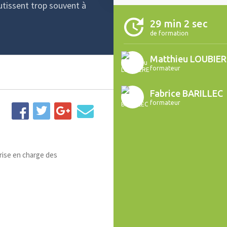
utissent trop souvent à
29 min 2 sec
de formation
Matthieu LOUBIER
formateur
Fabrice BARILLEC
formateur
prise en charge des