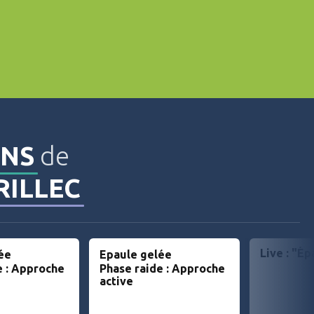
NS
de
RILLEC
Live : "É
ée
Epaule gelée
e : Approche
Phase raide : Approche
active