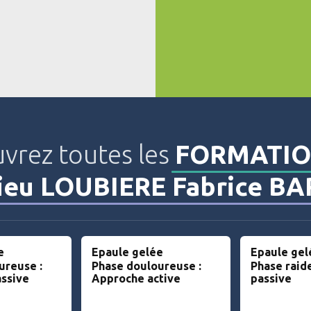
vrez toutes les
FORMATIO
ieu LOUBIERE Fabrice BA
e
Epaule gelée
Epaule gel
ureuse :
Phase douloureuse :
Phase raid
ssive
Approche active
passive