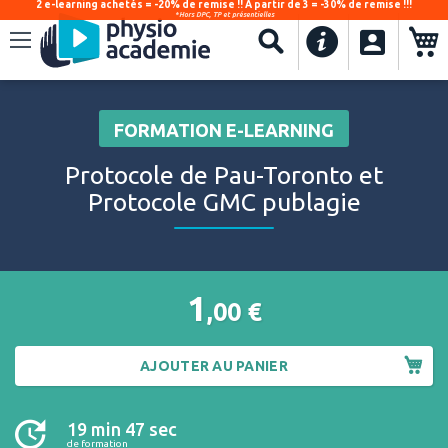
2 e-learning achetés = -20% de remise !! À partir de 3 = -30% de remise !!!
*Hors DPC, TP et présentielles
.
Recherche
FORMATION E-LEARNING
Protocole de Pau-Toronto et
Protocole GMC publagie
1
,00
€
AJOUTER AU PANIER
19 min 47 sec
de formation