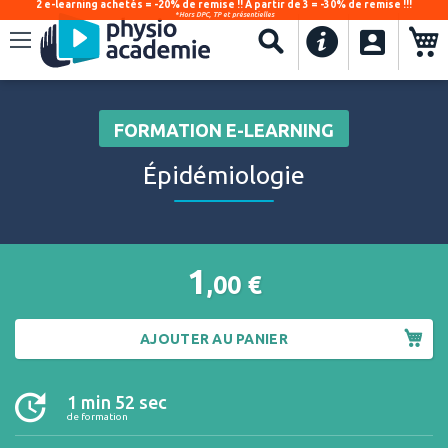
2 e-learning achetés = -20% de remise !! À partir de 3 = -30% de remise !!!
*Hors DPC, TP et présentielles
.
Recherche
FORMATION E-LEARNING
Épidémiologie
1
,00
€
AJOUTER AU PANIER
1 min 52 sec
de formation