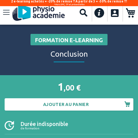
2 e-learning achetés = -20% de remise !! À partir de 3 = -30% de remise !!!
*Hors DPC, TP et présentielles
.
Recherche
FORMATION E-LEARNING
Conclusion
1
,00
€
AJOUTER AU PANIER
Durée indisponible
de formation