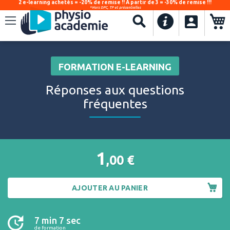
2 e-learning achetés = -20% de remise !! À partir de 3 = -30% de remise !!!
*Hors DPC, TP et présentielles
.
Recherche
FORMATION E-LEARNING
Réponses aux questions
fréquentes
1
,00
€
AJOUTER AU PANIER
7 min 7 sec
de formation