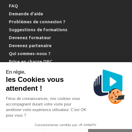
FAQ
Demande d'aide
Problèmes de connexion ?
Suggestions de formations
Devenez formateur
Devenez partenaire
Qui sommes-nous ?
Prise en charge DPC
Politique de confidentialité et cookies
En régie,
les Cookies vous
attendent !
Férus de connaissances, nos cookies vous
accompagnent durant votre visite pour
améliorer votre expérience utilisateur. C’est OK
Support technique : 04 11 88 00 20
pour vous ?
Conditions générales de vente
Mentions légales
Consentements certifiés par
© 2018 - 2026 - PhysioAcademie.com Tous droits réservés