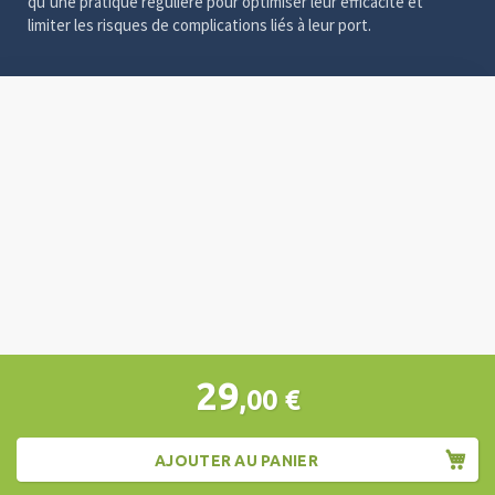
qu’une pratique régulière pour optimiser leur efficacité et
limiter les risques de complications liés à leur port.
Video
Player
29
,00
€
AJOUTER AU PANIER