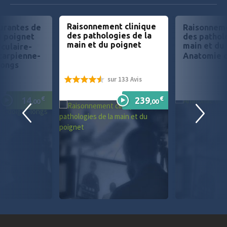
Raisonnement clinique
urantes de
Raisonneme
des pathologies de la
u poignet
des patholo
main et du poignet
main et du
iculaire-
carpienne-
Anatomie d
longs
sur 133 Avis
91%
€
€
14
239
,00
,00