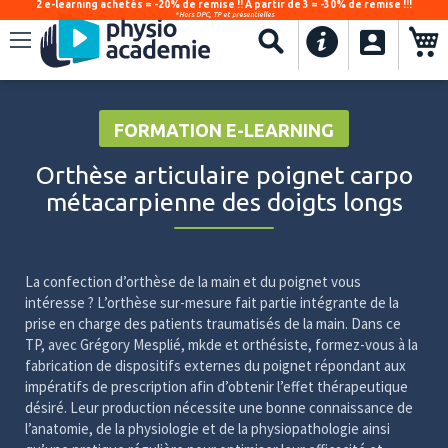
2 e-learning achetés = -20% de remise !! À partir de 3 = -30% de remise !!!
*Hors DPC, TP et présentielles
.
Recherche
FORMATION E-LEARNING
Orthèse articulaire poignet carpo
métacarpienne des doigts longs
La confection d’orthèse de la main et du poignet vous
intéresse ? L’orthèse sur-mesure fait partie intégrante de la
prise en charge des patients traumatisés de la main. Dans ce
TP, avec Grégory Mesplié, mkde et orthésiste, formez-vous à la
fabrication de dispositifs externes du poignet répondant aux
impératifs de prescription afin d’obtenir l’effet thérapeutique
désiré. Leur production nécessite une bonne connaissance de
l’anatomie, de la physiologie et de la physiopathologie ainsi