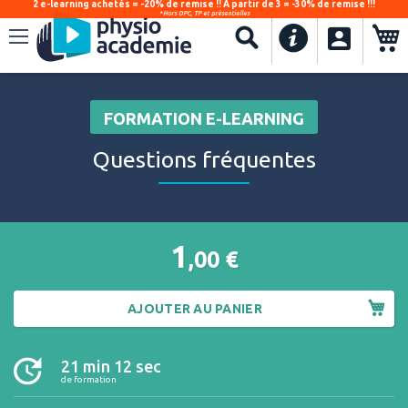
2 e-learning achetés = -20% de remise !! À partir de 3 = -30% de remise !!!
*Hors DPC, TP et présentielles
.
Recherche
FORMATION E-LEARNING
Questions fréquentes
1
,00
€
AJOUTER AU PANIER
21 min 12 sec
de formation