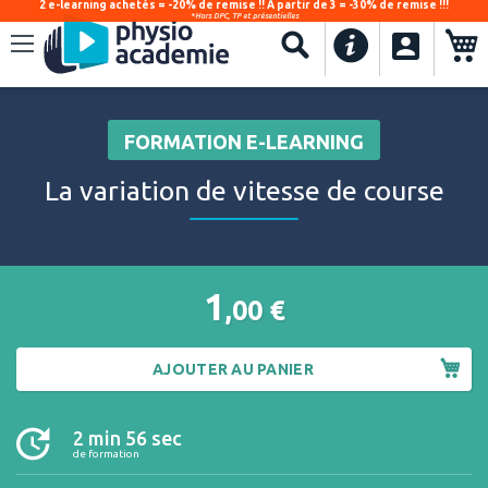
2 e-learning achetés = -20% de remise !! À partir de 3 = -30% de remise !!!
*Hors DPC, TP et présentielles
.
Recherche
FORMATION E-LEARNING
La variation de vitesse de course
1
,00
€
AJOUTER AU PANIER
2 min 56 sec
de formation