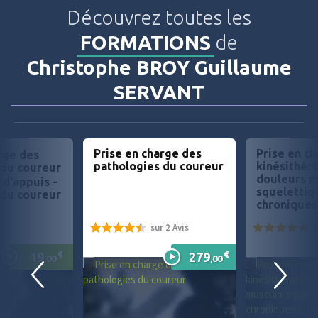
Découvrez toutes les
FORMATIONS
de
Christophe BROY Guillaume
SERVANT
Prise en charge des
Prise en c
rge des
pathologies du coureur
kinésithér
 du coureur
douleurs m
d'appuis -
squelettiq
 du coureur
chronique
inférieur d
sur 2 Avis
s
sportif
90%
96%
€
€
19
279
,00
,00