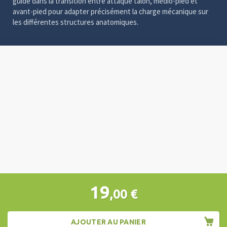
guide dans la transition entre attaque talon, médio-pied et
avant-pied pour adapter précisément la charge mécanique sur
les différentes structures anatomiques.
Video
Player
19
,00
€
AJOUTER AU PANIER