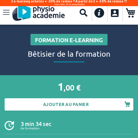
2 e-learning achetés = -20% de remise !! À partir de 3 = -30% de remise !!!
*Hors DPC, TP et présentielles
.
Recherche
FORMATION E-LEARNING
Bêtisier de la formation
1
,00
€
AJOUTER AU PANIER
3 min 34 sec
de formation