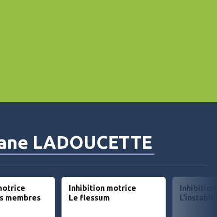
hane LADOUCETTE
motrice
Inhibition motrice
Inhibition
es membres
Le flessum
L'instabil