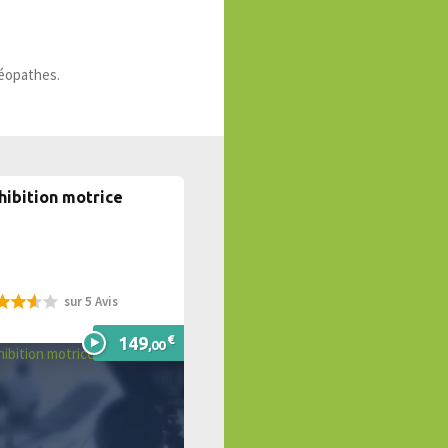
éopathes.
hibition motrice
sur 5 Avis
%
€
149
,00