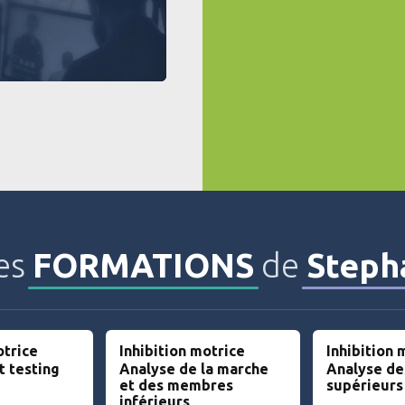
les
FORMATIONS
de
Step
otrice
Inhibition motrice
Inhibition 
t testing
Analyse de la marche
Analyse d
et des membres
supérieurs
inférieurs