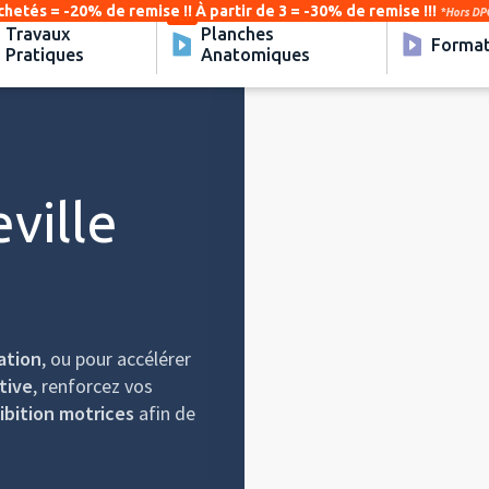
chetés = -20% de remise !! À partir de 3 = -30% de remise !!!
*Hors DPC
Travaux
Planches
Format
Pratiques
Anatomiques
Video
Player
eville
ation
, ou pour accélérer
tive
, renforcez vos
ibition motrices
afin de