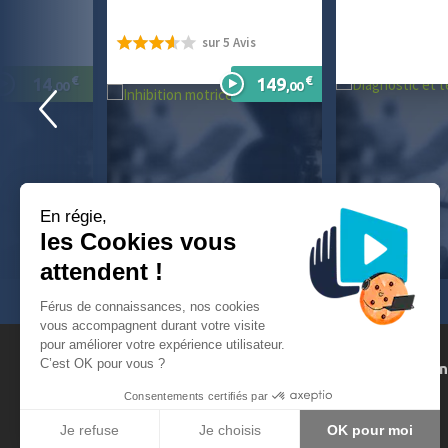
sur 5 Avis
72%
€
€
14
149
,00
,00
En régie,
les Cookies vous
attendent !
Férus de connaissances, nos cookies
vous accompagnent durant votre visite
pour améliorer votre expérience utilisateur.
C’est OK pour vous ?
FAQ
Suggestions de formatio
Demande d'aide
Devenez formateur
Consentements certifiés par
Problèmes de connexion ?
Devenez partenaire
Je refuse
Je choisis
OK pour moi