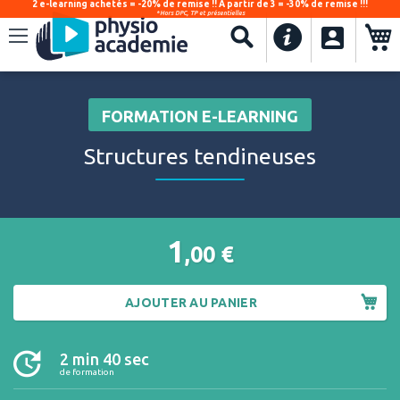
2 e-learning achetés = -20% de remise !! À partir de 3 = -30% de remise !!!
*Hors DPC, TP et présentielles
.
Recherche
FORMATION E-LEARNING
Structures tendineuses
1
,00
€
AJOUTER AU PANIER
2 min 40 sec
de formation