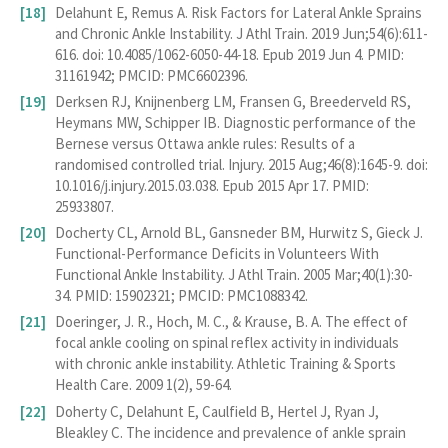
Delahunt E, Remus A. Risk Factors for Lateral Ankle Sprains
and Chronic Ankle Instability. J Athl Train. 2019 Jun;54(6):611-
616. doi: 10.4085/1062-6050-44-18. Epub 2019 Jun 4. PMID:
31161942; PMCID: PMC6602396.
Derksen RJ, Knijnenberg LM, Fransen G, Breederveld RS,
Heymans MW, Schipper IB. Diagnostic performance of the
Bernese versus Ottawa ankle rules: Results of a
randomised controlled trial. Injury. 2015 Aug;46(8):1645-9. doi:
10.1016/j.injury.2015.03.038. Epub 2015 Apr 17. PMID:
25933807.
Docherty CL, Arnold BL, Gansneder BM, Hurwitz S, Gieck J.
Functional-Performance Deficits in Volunteers With
Functional Ankle Instability. J Athl Train. 2005 Mar;40(1):30-
34. PMID: 15902321; PMCID: PMC1088342.
Doeringer, J. R., Hoch, M. C., & Krause, B. A. The effect of
focal ankle cooling on spinal reflex activity in individuals
with chronic ankle instability. Athletic Training & Sports
Health Care. 2009 1(2), 59-64.
Doherty C, Delahunt E, Caulfield B, Hertel J, Ryan J,
Bleakley C. The incidence and prevalence of ankle sprain