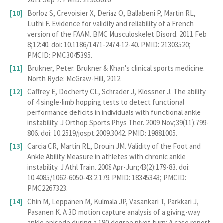
Borloz S, Crevoisier X, Deriaz O, Ballabeni P, Martin RL,
Luthi F. Evidence for validity and reliability of a French
version of the FAAM. BMC Musculoskelet Disord. 2011 Feb
8;12:40. doi: 10.1186/1471-2474-12-40. PMID: 21303520;
PMCID: PMC3045395.
Brukner, Peter. Brukner & Khan's clinical sports medicine.
North Ryde: McGraw-Hill, 2012.
Caffrey E, Docherty CL, Schrader J, Klossner J. The ability
of 4 single-limb hopping tests to detect functional
performance deficits in individuals with functional ankle
instability. J Orthop Sports Phys Ther. 2009 Nov;39(11):799-
806. doi: 10.2519/jospt.2009.3042. PMID: 19881005.
Carcia CR, Martin RL, Drouin JM. Validity of the Foot and
Ankle Ability Measure in athletes with chronic ankle
instability. J Athl Train. 2008 Apr-Jun;43(2):179-83. doi:
10.4085/1062-6050-43.2.179. PMID: 18345343; PMCID:
PMC2267323.
Chin M, Leppänen M, Kulmala JP, Vasankari T, Parkkari J,
Pasanen K. A 3D motion capture analysis of a giving-way
ankle episode during a 180-degree pivot turn: A case report.