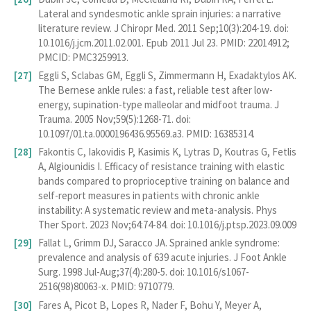
Lateral and syndesmotic ankle sprain injuries: a narrative
literature review. J Chiropr Med. 2011 Sep;10(3):204-19. doi:
10.1016/j.jcm.2011.02.001. Epub 2011 Jul 23. PMID: 22014912;
PMCID: PMC3259913.
Eggli S, Sclabas GM, Eggli S, Zimmermann H, Exadaktylos AK.
The Bernese ankle rules: a fast, reliable test after low-
energy, supination-type malleolar and midfoot trauma. J
Trauma. 2005 Nov;59(5):1268-71. doi:
10.1097/01.ta.0000196436.95569.a3. PMID: 16385314.
Fakontis C, Iakovidis P, Kasimis K, Lytras D, Koutras G, Fetlis
A, Algiounidis I. Efficacy of resistance training with elastic
bands compared to proprioceptive training on balance and
self-report measures in patients with chronic ankle
instability: A systematic review and meta-analysis. Phys
Ther Sport. 2023 Nov;64:74-84. doi: 10.1016/j.ptsp.2023.09.009
Fallat L, Grimm DJ, Saracco JA. Sprained ankle syndrome:
prevalence and analysis of 639 acute injuries. J Foot Ankle
Surg. 1998 Jul-Aug;37(4):280-5. doi: 10.1016/s1067-
2516(98)80063-x. PMID: 9710779.
Fares A, Picot B, Lopes R, Nader F, Bohu Y, Meyer A,