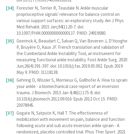
Forestier N, Terrier R, Teasdale N. Ankle muscular
proprioceptive signals' relevance for balance control on
various support surfaces: an exploratory study. Am J Phys
Med Rehabil. 2015 Jan;94(1):20-7. doi:
10.1097/PHM.0000000000000137. PMID: 24919080.
Geerinck A, Beaudart C, Salvan Q, Van Beveren J, D'Hooghe
P, Bruyère O, Kaux JF. French translation and validation of
the Cumberland Ankle Instability Tool, an instrument for
measuring functional ankle instability. Foot Ankle Surg. 2020
Jun;26(4):391-397. doi: 10.1016/j.fas.2019.05.002. Epub 2019
May 9. PMID: 31118138.
Gehring D, Wissler S, Mornieux G, Gollhofer A. How to sprain
your ankle - a biomechanical case report of an inversion
trauma. J Biomech. 2013 Jan 4;46(1):175-8. doi:
10.1016/j.jbiomech.2012.09.016. Epub 2012 Oct 15. PMID:
23078945.
Gogate N, Satpute K, Hall T. The effectiveness of
mobilization with movement on pain, balance and function
following acute and sub acute inversion ankle sprain - A
randomized, placebo controlled trial. Phys Ther Sport. 2021