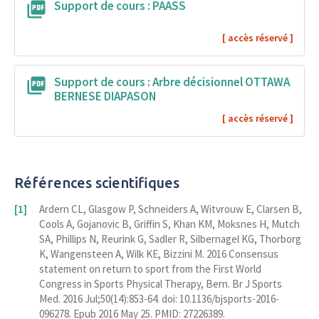
Support de cours : PAASS
Support de cours : Arbre décisionnel OTTAWA
BERNESE DIAPASON
Références scientifiques
Ardern CL, Glasgow P, Schneiders A, Witvrouw E, Clarsen B,
Cools A, Gojanovic B, Griffin S, Khan KM, Moksnes H, Mutch
SA, Phillips N, Reurink G, Sadler R, Silbernagel KG, Thorborg
K, Wangensteen A, Wilk KE, Bizzini M. 2016 Consensus
statement on return to sport from the First World
Congress in Sports Physical Therapy, Bern. Br J Sports
Med. 2016 Jul;50(14):853-64. doi: 10.1136/bjsports-2016-
096278. Epub 2016 May 25. PMID: 27226389.