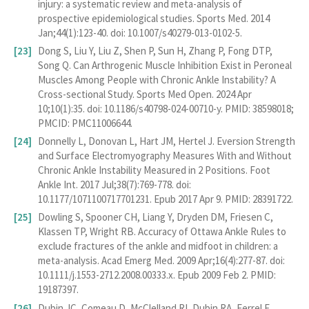
injury: a systematic review and meta-analysis of
prospective epidemiological studies. Sports Med. 2014
Jan;44(1):123-40. doi: 10.1007/s40279-013-0102-5.
Dong S, Liu Y, Liu Z, Shen P, Sun H, Zhang P, Fong DTP,
Song Q. Can Arthrogenic Muscle Inhibition Exist in Peroneal
Muscles Among People with Chronic Ankle Instability? A
Cross-sectional Study. Sports Med Open. 2024 Apr
10;10(1):35. doi: 10.1186/s40798-024-00710-y. PMID: 38598018;
PMCID: PMC11006644.
Donnelly L, Donovan L, Hart JM, Hertel J. Eversion Strength
and Surface Electromyography Measures With and Without
Chronic Ankle Instability Measured in 2 Positions. Foot
Ankle Int. 2017 Jul;38(7):769-778. doi:
10.1177/1071100717701231. Epub 2017 Apr 9. PMID: 28391722.
Dowling S, Spooner CH, Liang Y, Dryden DM, Friesen C,
Klassen TP, Wright RB. Accuracy of Ottawa Ankle Rules to
exclude fractures of the ankle and midfoot in children: a
meta-analysis. Acad Emerg Med. 2009 Apr;16(4):277-87. doi:
10.1111/j.1553-2712.2008.00333.x. Epub 2009 Feb 2. PMID:
19187397.
Dubin JC, Comeau D, McClelland RI, Dubin RA, Ferrel E.