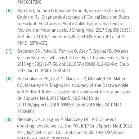
PMC6617898.
Barelds I, Krijnen WP, van de Leur JP, van der Schans CP,
Goddard RJ. Diagnostic Accuracy of Clinical Decision Rules
to Exclude Fractures in Acute Ankle Injuries: Systematic
Review and Meta-analysis. J Emerg Med. 2017 Sep;53(3):353-
368. doi: 10.1016/j.jemermed.2017.04.035. Epub 2017 Jul 29.
PMID: 28764972.
Beceren GN, Yolcu S, Tomruk O, Atay T, Baykal YB. Ottawa
versus Bernese: which is better? Eur J Trauma Emerg Surg.
2013 Apr;39(2):147-50. doi: 10.1007/s00068-012-0249-z. Epub
2013 Jan 11. PMID: 26815071.
Beckenkamp PR, Lin CC, Macaskill P, Michaleff ZA, Maher
CG, Moseley AM. Diagnostic accuracy of the Ottawa Ankle
and Midfoot Rules: a systematic review with meta-analysis.
Br J Sports Med. 2017 Mar;51(6):504-510. doi:
10.1136/bjsports-2016-096858. Epub 2016 Nov 24. PMID:
27884861.
Bleakley CM, Glasgow P, MacAuley DC. PRICE needs
updating, should we call the POLICE? Br J Sports Med. 2012
Mar;46(4):220-1. doi: 10.1136/bjsports-2011-090297. Epub
2011 Sep 7. PMID: 21903616.