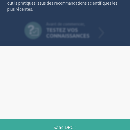
outils pratiques issus des recommandations scientifiques les
plus récentes.
Avant de commencer,
TESTEZ VOS
CONNAISSANCES
Video
Player
Sans DPC :