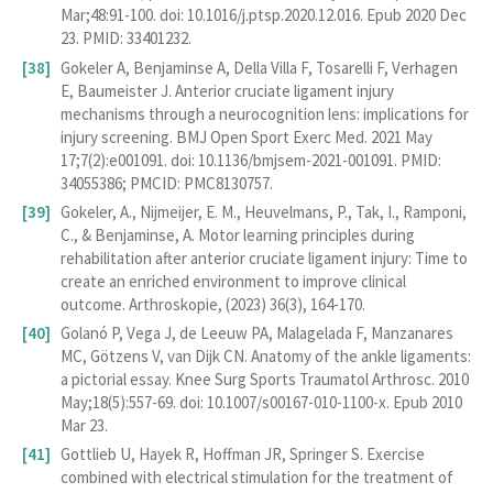
Mar;48:91-100. doi: 10.1016/j.ptsp.2020.12.016. Epub 2020 Dec
23. PMID: 33401232.
Gokeler A, Benjaminse A, Della Villa F, Tosarelli F, Verhagen
E, Baumeister J. Anterior cruciate ligament injury
mechanisms through a neurocognition lens: implications for
injury screening. BMJ Open Sport Exerc Med. 2021 May
17;7(2):e001091. doi: 10.1136/bmjsem-2021-001091. PMID:
34055386; PMCID: PMC8130757.
Gokeler, A., Nijmeijer, E. M., Heuvelmans, P., Tak, I., Ramponi,
C., & Benjaminse, A. Motor learning principles during
rehabilitation after anterior cruciate ligament injury: Time to
create an enriched environment to improve clinical
outcome. Arthroskopie, (2023) 36(3), 164-170.
Golanó P, Vega J, de Leeuw PA, Malagelada F, Manzanares
MC, Götzens V, van Dijk CN. Anatomy of the ankle ligaments:
a pictorial essay. Knee Surg Sports Traumatol Arthrosc. 2010
May;18(5):557-69. doi: 10.1007/s00167-010-1100-x. Epub 2010
Mar 23.
Gottlieb U, Hayek R, Hoffman JR, Springer S. Exercise
combined with electrical stimulation for the treatment of