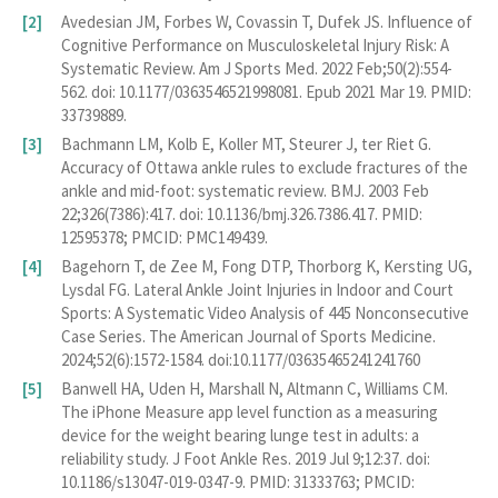
Avedesian JM, Forbes W, Covassin T, Dufek JS. Influence of
Cognitive Performance on Musculoskeletal Injury Risk: A
Systematic Review. Am J Sports Med. 2022 Feb;50(2):554-
562. doi: 10.1177/0363546521998081. Epub 2021 Mar 19. PMID:
33739889.
Bachmann LM, Kolb E, Koller MT, Steurer J, ter Riet G.
Accuracy of Ottawa ankle rules to exclude fractures of the
ankle and mid-foot: systematic review. BMJ. 2003 Feb
22;326(7386):417. doi: 10.1136/bmj.326.7386.417. PMID:
12595378; PMCID: PMC149439.
Bagehorn T, de Zee M, Fong DTP, Thorborg K, Kersting UG,
Lysdal FG. Lateral Ankle Joint Injuries in Indoor and Court
Sports: A Systematic Video Analysis of 445 Nonconsecutive
Case Series. The American Journal of Sports Medicine.
2024;52(6):1572-1584. doi:10.1177/03635465241241760
Banwell HA, Uden H, Marshall N, Altmann C, Williams CM.
The iPhone Measure app level function as a measuring
device for the weight bearing lunge test in adults: a
reliability study. J Foot Ankle Res. 2019 Jul 9;12:37. doi:
10.1186/s13047-019-0347-9. PMID: 31333763; PMCID: