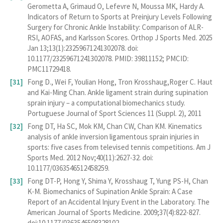
Gerometta A, Grimaud O, Lefevre N, Moussa MK, Hardy A.
Indicators of Return to Sports at Preinjury Levels Following
Surgery for Chronic Ankle Instability: Comparison of ALR-
RSI, AOFAS, and Karlsson Scores. Orthop J Sports Med. 2025
Jan 13;13(1):23259671241302078. doi:
10.1177/23259671241302078. PMID: 39811152; PMCID:
PMC11729418.
Fong D., Wei F, Youlian Hong, Tron Krosshaug,Roger C. Haut
and Kai-Ming Chan. Ankle ligament strain during supination
sprain injury – a computational biomechanics study.
Portuguese Journal of Sport Sciences 11 (Suppl. 2), 2011
Fong DT, Ha SC, Mok KM, Chan CW, Chan KM. Kinematics
analysis of ankle inversion ligamentous sprain injuries in
sports: five cases from televised tennis competitions. Am J
Sports Med. 2012 Nov;40(11):2627-32. doi:
10.1177/0363546512458259.
Fong DT-P, Hong Y, Shima Y, Krosshaug T, Yung PS-H, Chan
K-M. Biomechanics of Supination Ankle Sprain: A Case
Report of an Accidental Injury Event in the Laboratory. The
American Journal of Sports Medicine. 2009;37(4):822-827.
doi:10.1177/0363546508328102