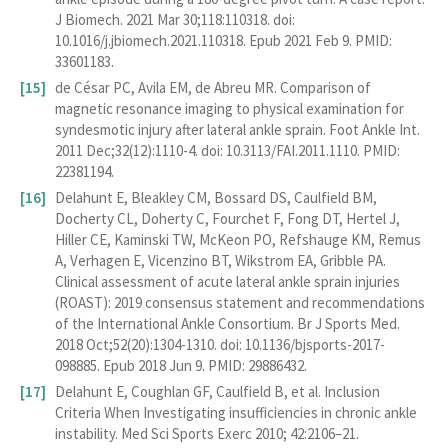
J Biomech. 2021 Mar 30;118:110318. doi:
10.1016/j.jbiomech.2021.110318. Epub 2021 Feb 9. PMID:
33601183.
de César PC, Avila EM, de Abreu MR. Comparison of
magnetic resonance imaging to physical examination for
syndesmotic injury after lateral ankle sprain. Foot Ankle Int.
2011 Dec;32(12):1110-4. doi: 10.3113/FAI.2011.1110. PMID:
22381194.
Delahunt E, Bleakley CM, Bossard DS, Caulfield BM,
Docherty CL, Doherty C, Fourchet F, Fong DT, Hertel J,
Hiller CE, Kaminski TW, McKeon PO, Refshauge KM, Remus
A, Verhagen E, Vicenzino BT, Wikstrom EA, Gribble PA.
Clinical assessment of acute lateral ankle sprain injuries
(ROAST): 2019 consensus statement and recommendations
of the International Ankle Consortium. Br J Sports Med.
2018 Oct;52(20):1304-1310. doi: 10.1136/bjsports-2017-
098885. Epub 2018 Jun 9. PMID: 29886432.
Delahunt E, Coughlan GF, Caulfield B, et al. Inclusion
Criteria When Investigating insufficiencies in chronic ankle
instability. Med Sci Sports Exerc 2010; 42:2106–21.