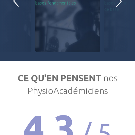
CE QU'EN PENSENT
nos
PhysioAcadémiciens
4.3
/ 5