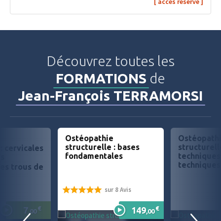
Découvrez toutes les
FORMATIONS
de
Jean-François TERRAMORSI
Ostéopathie
Ostéopath
e
structurelle : bases
structurell
: cervicales
fondamentales
techniques
es
techniques
es trous de
sur 8 Avis
100%
€
€
7
149
,00
,00