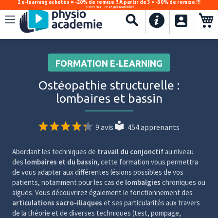
2 e-learning achetés = -20% de remise !! À partir de 3 = -30% de remise !!!
*Hors DPC, TP et présentielles
.
Recherche
FORMATION E-LEARNING
Ostéopathie structurelle :
lombaires et bassin
9 avis
454 apprenants
Abordant les techniques de
travail du conjonctif
au niveau
des
lombaires et du bassin
, cette formation vous permettra
de vous adapter aux différentes lésions possibles de vos
patients, notamment pour les cas de
lombalgies
chroniques ou
aiguës. Vous découvrirez également le fonctionnement des
articulations sacro-iliaques
et ses particularités aux travers
de la théorie et de diverses techniques (test, pompage,