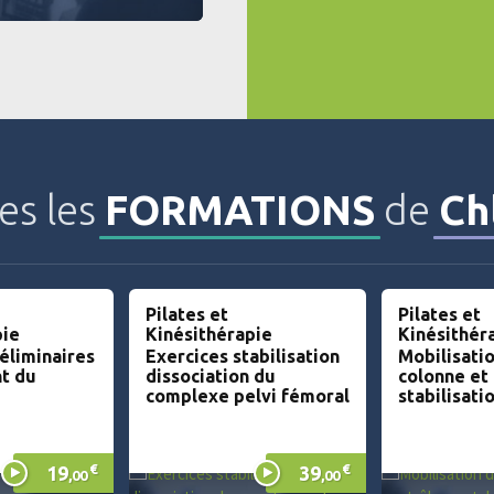
es les
FORMATIONS
de
Ch
Pilates et
Pilates et
pie
Kinésithérapie
Kinésithér
éliminaires
Exercices stabilisation
Mobilisatio
t du
dissociation du
colonne et 
complexe pelvi fémoral
stabilisati
€
€
19
39
,00
,00