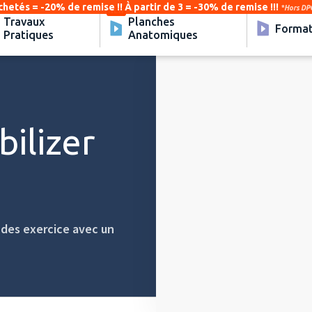
chetés = -20% de remise !! À partir de 3 = -30% de remise !!!
*Hors DPC
Travaux
Planches
Format
Pratiques
Anatomiques
Video
Player
bilizer
s
des exercice avec un