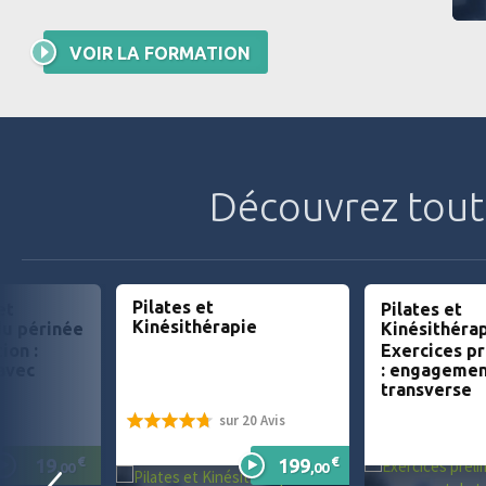
VOIR LA FORMATION
Découvrez tout
Pilates et
et
Pilates et
Kinésithérapie
du périnée
Kinésithéra
ion :
Exercices pr
avec
: engagemen
transverse
sur 20 Avis
94%
€
€
19
199
,00
,00