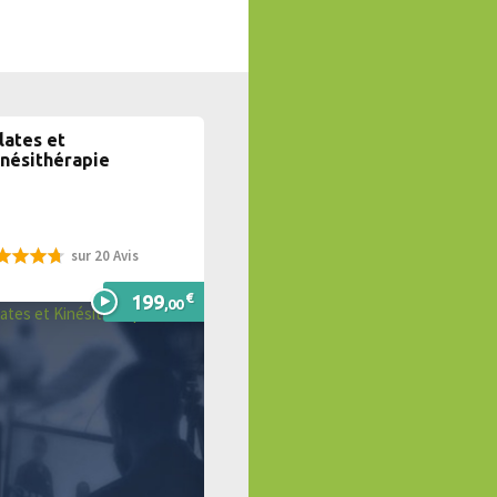
lates et
inésithérapie
sur 20 Avis
%
€
199
,00