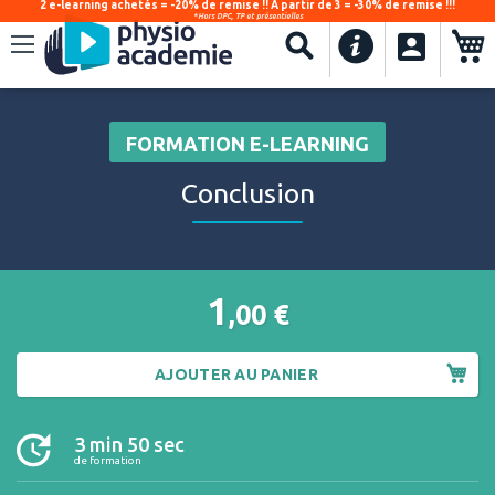
2 e-learning achetés = -20% de remise !! À partir de 3 = -30% de remise !!!
*Hors DPC, TP et présentielles
.
Recherche
FORMATION E-LEARNING
Conclusion
1
,00
€
AJOUTER AU PANIER
3 min 50 sec
de formation