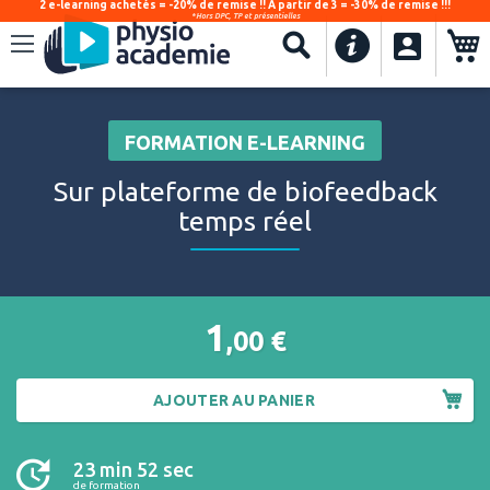
2 e-learning achetés = -20% de remise !! À partir de 3 = -30% de remise !!!
*Hors DPC, TP et présentielles
.
Recherche
FORMATION E-LEARNING
Sur plateforme de biofeedback
temps réel
1
,00
€
AJOUTER AU PANIER
23 min 52 sec
de formation