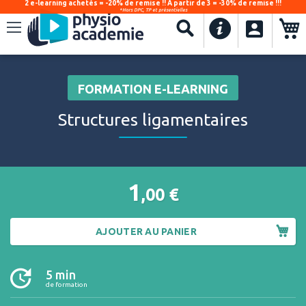
2 e-learning achetés = -20% de remise !! À partir de 3 = -30% de remise !!!
*Hors DPC, TP et présentielles
.
Recherche
FORMATION E-LEARNING
Structures ligamentaires
1
,00
€
AJOUTER AU PANIER
5 min
de formation