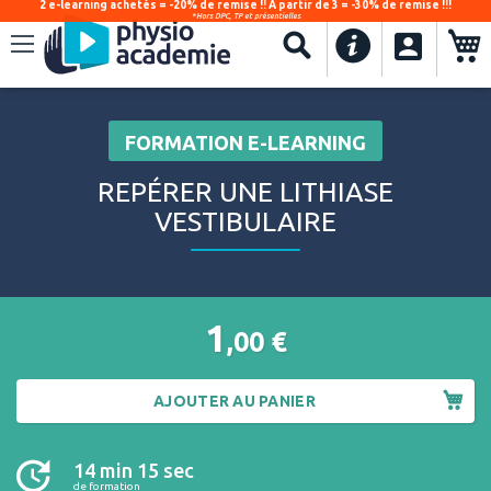
2 e-learning achetés = -20% de remise !! À partir de 3 = -30% de remise !!!
*Hors DPC, TP et présentielles
.
Recherche
FORMATION E-LEARNING
REPÉRER UNE LITHIASE
VESTIBULAIRE
1
,00
€
AJOUTER AU PANIER
14 min 15 sec
de formation