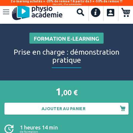
2 e-learning achetés = -20% de remise !! À partir de 3 = -30% de remise !!!
*Hors DPC, TP et présentielles
.
Recherche
FORMATION E-LEARNING
Prise en charge : démonstration
pratique
1
,00
€
AJOUTER AU PANIER
1 heures 14 min
de formation