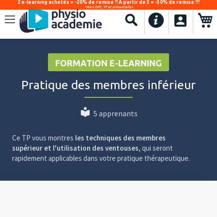
2 e-learning achetés = -20% de remise !! À partir de 3 = -30% de remise !!!
*Hors DPC, TP et présentielles
.
Recherche
FORMATION E-LEARNING
Pratique des membres inférieur
5 apprenants
Ce TP vous montres
les
techniques des membres
supérieur
et l'utilisation des ventouses
,
qui seront
rapidement applicables dans votre pratique thérapeutique.
Video
Player