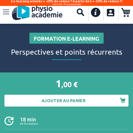
2 e-learning achetés = -20% de remise !! À partir de 3 = -30% de remise !!!
*Hors DPC, TP et présentielles
.
Recherche
FORMATION E-LEARNING
Perspectives et points récurrents
1
,00
€
AJOUTER AU PANIER
18 min
de formation