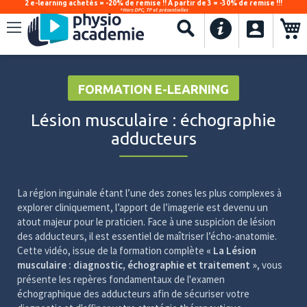
2 e-learning achetés = -20% de remise !! À partir de 3 = -30% de remise !!!
*Hors DPC, TP et présentielles
.
Recherche
FORMATION E-LEARNING
Lésion musculaire : échographie
adducteurs
La région inguinale étant l’une des zones les plus complexes à
explorer cliniquement, l’apport de l’imagerie est devenu un
atout majeur pour le praticien. Face à une suspicion de lésion
des adducteurs, il est essentiel de maîtriser l’écho-anatomie.
Cette vidéo, issue de la formation complète
« La Lésion
musculaire : diagnostic, échographie et traitement »
, vous
présente les repères fondamentaux de l'examen
échographique des adducteurs afin de sécuriser votre