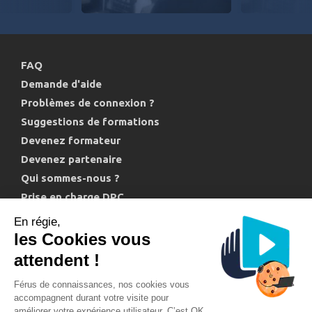
FAQ
Demande d'aide
Problèmes de connexion ?
Suggestions de formations
Devenez formateur
Devenez partenaire
Qui sommes-nous ?
Prise en charge DPC
Politique de confidentialité et cookies
En régie,
les Cookies vous
attendent !
Férus de connaissances, nos cookies vous
accompagnent durant votre visite pour
améliorer votre expérience utilisateur. C’est OK