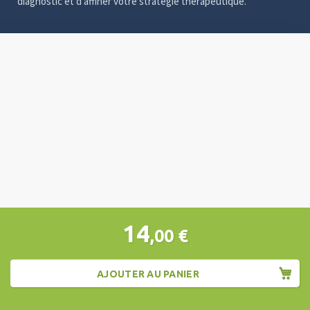
diagnostic et d'affiner votre stratégie thérapeutique.
Video
Player
14
,00
€
AJOUTER AU PANIER