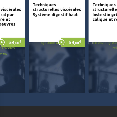
Techniques
Techniques
 viscérales
structurelles viscérales
structurelle
ral par
Système digestif haut
Instestin gr
re et
colique et r
oeuvres
€
€
54
54
,00
,00