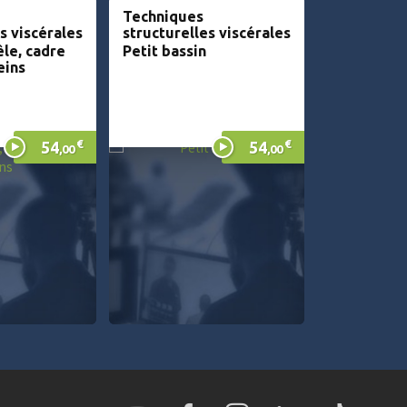
Techniques
s viscérales
structurelles viscérales
êle, cadre
Petit bassin
eins
€
€
54
54
,00
,00