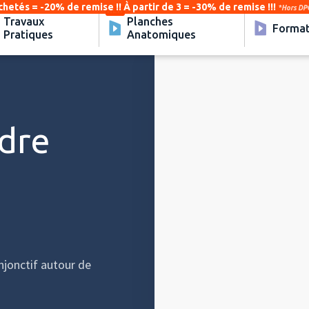
chetés = -20% de remise !! À partir de 3 = -30% de remise !!!
*Hors DPC
Travaux
Planches
Format
Pratiques
Anatomiques
Video
Player
adre
njonctif autour de