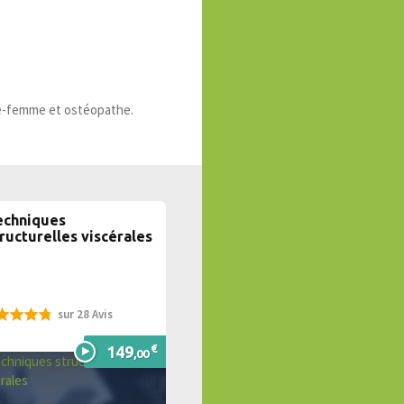
ge-femme et ostéopathe.
echniques
ructurelles viscérales
sur 28 Avis
%
€
149
,00