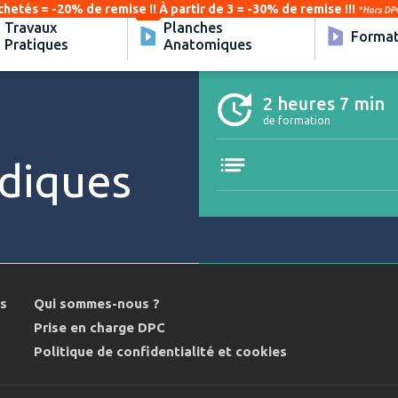
chetés = -20% de remise !! À partir de 3 = -30% de remise !!!
*Hors DPC
Travaux
Planches
Format
Pratiques
Anatomiques
2 heures 7 min
de formation
diques
ns
Qui sommes-nous ?
Prise en charge DPC
Politique de confidentialité et cookies