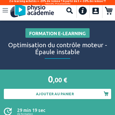
2 e-learning achetés = -20% de remise !! À partir de 3 = -30% de remise !!!
*Hors DPC, TP et présentielles
.
Recherche
FORMATION E-LEARNING
Optimisation du contrôle moteur -
Épaule instable
0
,00
€
AJOUTER AU PANIER
29 min 19 sec
de formation