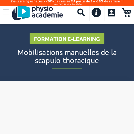
2 e-learning achetés = -20% de remise !! À partir de 3 = -30% de remise !!!
*Hors DPC, TP et présentielles
.
Recherche
FORMATION E-LEARNING
Mobilisations manuelles de la
scapulo-thoracique
Video
Player