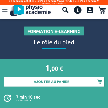
2 e-learning achetés = -20% de remise !! À partir de 3 = -30% de remise !!!
*Hors DPC, TP et présentielles
.
Recherche
FORMATION E-LEARNING
Le rôle du pied
1
,00
€
AJOUTER AU PANIER
7 min 18 sec
de formation