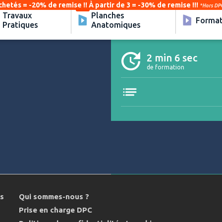
chetés = -20% de remise !! À partir de 3 = -30% de remise !!!
*Hors DPC
Travaux
Planches
Format
Pratiques
Anatomiques
2 min 6 sec
de formation
ns
Qui sommes-nous ?
Prise en charge DPC