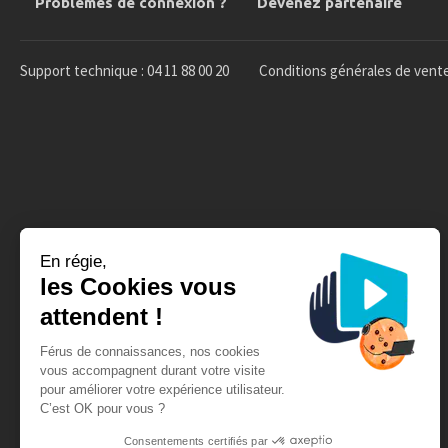
Problèmes de connexion ?
Devenez partenaire
Support technique : 04 11 88 00 20
Conditions générales de vent
En régie,
les Cookies vous
attendent !
Férus de connaissances, nos cookies
vous accompagnent durant votre visite
pour améliorer votre expérience utilisateur.
C’est OK pour vous ?
Consentements certifiés par