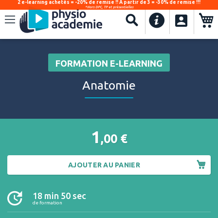
2 e-learning achetés = -20% de remise !! À partir de 3 = -30% de remise !!!
*Hors DPC, TP et présentielles
.
Recherche
FORMATION E-LEARNING
Anatomie
1
,00
€
AJOUTER AU PANIER
18 min 50 sec
de formation